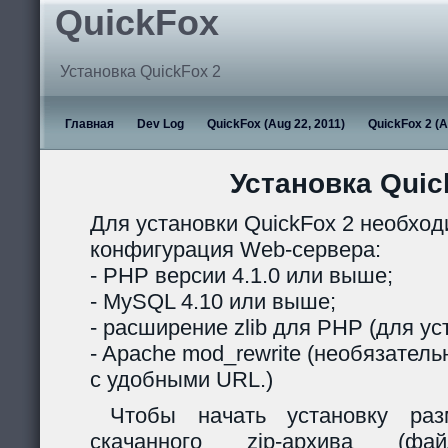
QuickFox
Установка QuickFox 2
Главная
Dev Log
QuickFox (Aug 22, 2011)
QuickFox 2 (A
Установка Quic
Для установки QuickFox 2 необхо
конфигурация Web-сервера:
- PHP версии 4.1.0 или выше;
- MySQL 4.10 или выше;
- расширение zlib для PHP (для ус
- Apache mod_rewrite (необязател
с удобными URL.)
Чтобы начать установку раз
скачанного zip-архива (ф