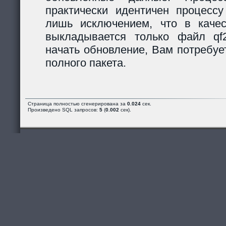
практически идентичен процессу
лишь исключением, что в каче
выкладывается только файл qf2_
начать обновление, Вам потребуе
полного пакета.
Страница полностью сгенерирована за
0.024
сек.
Произведено SQL запросов:
5
(
0.002
сек).