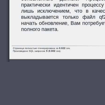
практически идентичен процессу
лишь исключением, что в каче
выкладывается только файл qf2_
начать обновление, Вам потребуе
полного пакета.
Страница полностью сгенерирована за
0.022
сек.
Произведено SQL запросов:
5
(
0.002
сек).