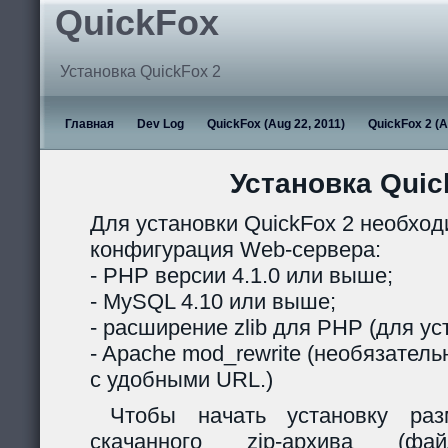
QuickFox
Установка QuickFox 2
Главная
Dev Log
QuickFox (Aug 22, 2011)
QuickFox 2 (A
Установка Quic
Для установки QuickFox 2 необхо
конфигурация Web-сервера:
- PHP версии 4.1.0 или выше;
- MySQL 4.10 или выше;
- расширение zlib для PHP (для ус
- Apache mod_rewrite (необязател
с удобными URL.)
Чтобы начать установку раз
скачанного zip-архива (ф