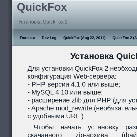
QuickFox
Установка QuickFox 2
Главная
Dev Log
QuickFox (Aug 22, 2011)
QuickFox 2 (A
Установка Quic
Для установки QuickFox 2 необхо
конфигурация Web-сервера:
- PHP версии 4.1.0 или выше;
- MySQL 4.10 или выше;
- расширение zlib для PHP (для ус
- Apache mod_rewrite (необязател
с удобными URL.)
Чтобы начать установку раз
скачанного zip-архива (ф