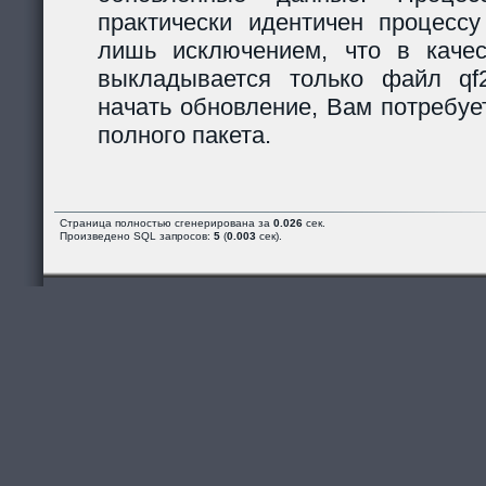
практически идентичен процессу
лишь исключением, что в каче
выкладывается только файл qf2_
начать обновление, Вам потребуе
полного пакета.
Страница полностью сгенерирована за
0.026
сек.
Произведено SQL запросов:
5
(
0.003
сек).