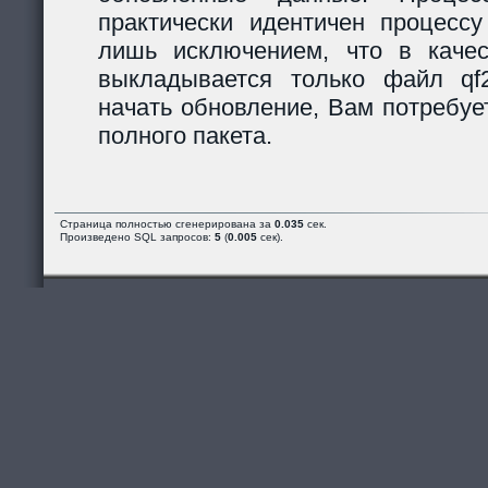
практически идентичен процессу
лишь исключением, что в каче
выкладывается только файл qf2_
начать обновление, Вам потребуе
полного пакета.
Страница полностью сгенерирована за
0.035
сек.
Произведено SQL запросов:
5
(
0.005
сек).