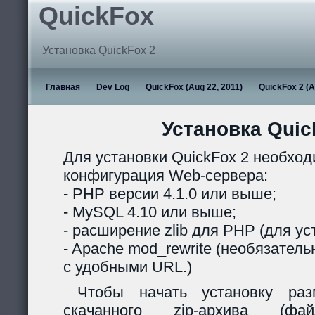
QuickFox
Установка QuickFox 2
Главная
Dev Log
QuickFox (Aug 22, 2011)
QuickFox 2 (A
Установка Quic
Для установки QuickFox 2 необхо
конфигурация Web-сервера:
- PHP версии 4.1.0 или выше;
- MySQL 4.10 или выше;
- расширение zlib для PHP (для ус
- Apache mod_rewrite (необязател
с удобными URL.)
Чтобы начать установку раз
скачанного zip-архива (ф