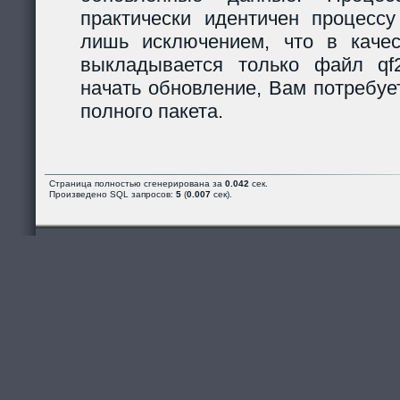
практически идентичен процессу
лишь исключением, что в каче
выкладывается только файл qf2_
начать обновление, Вам потребуе
полного пакета.
Страница полностью сгенерирована за
0.042
сек.
Произведено SQL запросов:
5
(
0.007
сек).