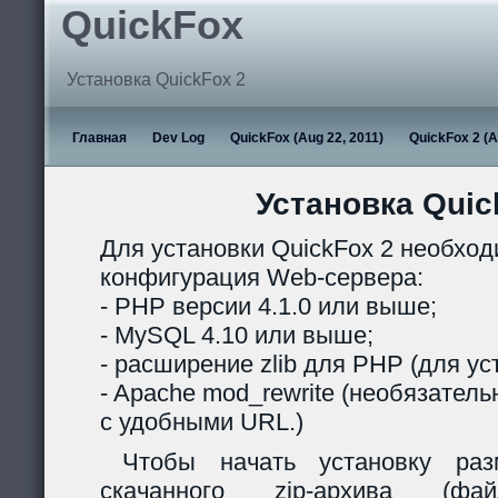
QuickFox
Установка QuickFox 2
Главная
Dev Log
QuickFox (Aug 22, 2011)
QuickFox 2 (A
Установка Quic
Для установки QuickFox 2 необхо
конфигурация Web-сервера:
- PHP версии 4.1.0 или выше;
- MySQL 4.10 или выше;
- расширение zlib для PHP (для ус
- Apache mod_rewrite (необязател
с удобными URL.)
Чтобы начать установку раз
скачанного zip-архива (ф