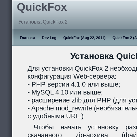
QuickFox
Установка QuickFox 2
Главная
Dev Log
QuickFox (Aug 22, 2011)
QuickFox 2 (A
Установка Quic
Для установки QuickFox 2 необхо
конфигурация Web-сервера:
- PHP версии 4.1.0 или выше;
- MySQL 4.10 или выше;
- расширение zlib для PHP (для ус
- Apache mod_rewrite (необязател
с удобными URL.)
Чтобы начать установку раз
скачанного zip-архива (ф