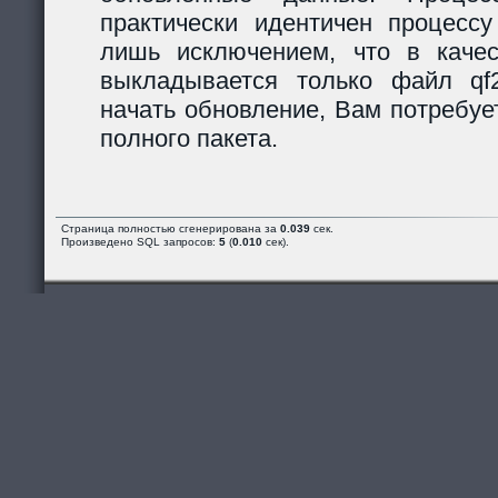
практически идентичен процессу
лишь исключением, что в каче
выкладывается только файл qf2_
начать обновление, Вам потребуе
полного пакета.
Страница полностью сгенерирована за
0.039
сек.
Произведено SQL запросов:
5
(
0.010
сек).