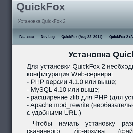
QuickFox
Установка QuickFox 2
Главная
Dev Log
QuickFox (Aug 22, 2011)
QuickFox 2 (A
Установка Quic
Для установки QuickFox 2 необхо
конфигурация Web-сервера:
- PHP версии 4.1.0 или выше;
- MySQL 4.10 или выше;
- расширение zlib для PHP (для ус
- Apache mod_rewrite (необязател
с удобными URL.)
Чтобы начать установку раз
скачанного zip-архива (ф