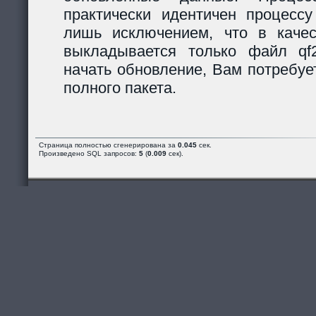
практически идентичен процессу
лишь исключением, что в каче
выкладывается только файл qf2_
начать обновление, Вам потребуе
полного пакета.
Страница полностью сгенерирована за
0.045
сек.
Произведено SQL запросов:
5
(
0.009
сек).