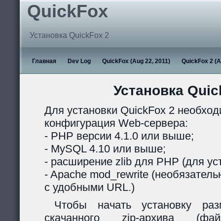
QuickFox
Установка QuickFox 2
Главная
Dev Log
QuickFox (Aug 22, 2011)
QuickFox 2 (A
Установка Quic
Для установки QuickFox 2 необхо
конфигурация Web-сервера:
- PHP версии 4.1.0 или выше;
- MySQL 4.10 или выше;
- расширение zlib для PHP (для ус
- Apache mod_rewrite (необязател
с удобными URL.)
Чтобы начать установку раз
скачанного zip-архива (ф