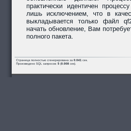
практически идентичен процессу
лишь исключением, что в каче
выкладывается только файл qf2_
начать обновление, Вам потребуе
полного пакета.
Страница полностью сгенерирована за
0.041
сек.
Произведено SQL запросов:
5
(
0.008
сек).