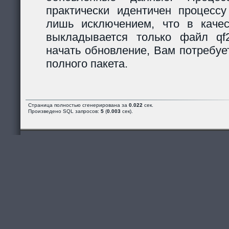
практически идентичен процессу
лишь исключением, что в каче
выкладывается только файл qf2_
начать обновление, Вам потребуе
полного пакета.
Страница полностью сгенерирована за
0.022
сек.
Произведено SQL запросов:
5
(
0.003
сек).