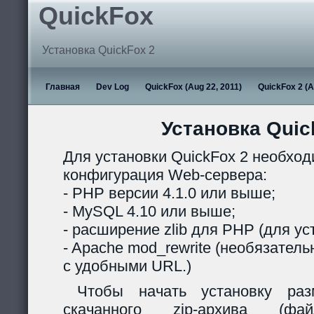
QuickFox
Установка QuickFox 2
Главная
Dev Log
QuickFox (Aug 22, 2011)
QuickFox 2 (A
Установка Quic
Для установки QuickFox 2 необхо
конфигурация Web-сервера:
- PHP версии 4.1.0 или выше;
- MySQL 4.10 или выше;
- расширение zlib для PHP (для ус
- Apache mod_rewrite (необязател
с удобными URL.)
Чтобы начать установку раз
скачанного zip-архива (ф