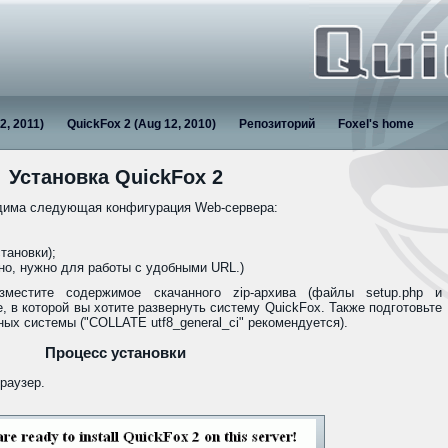
2, 2011)
QuickFox 2 (Aug 12, 2010)
Репозиторий
Foxel's home
Установка QuickFox 2
одима следующая конфигурация Web-сервера:
тановки);
ьно, нужно для работы с удобными URL.)
зместите содержимое скачанного zip-архива (файлы setup.php и
ке, в которой вы хотите развернуть систему QuickFox. Также подготовьте
ых системы ("COLLATE utf8_general_ci" рекомендуется).
Процесс установки
браузер.