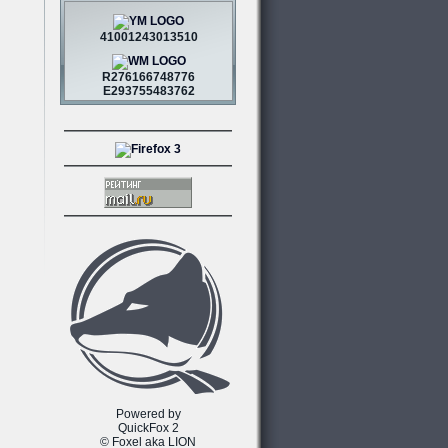
41001243013510
R276166748776
E293755483762
Powered by
QuickFox 2
© Foxel aka LION