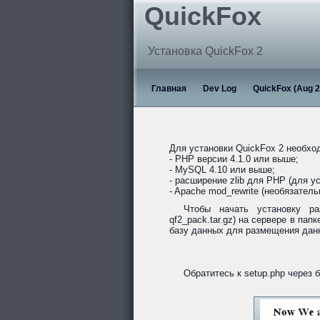
QuickFox
Установка QuickFox 2
Главная
Dev Log
QuickFox (Aug 2
Для установки QuickFox 2 необх
- PHP версии 4.1.0 или выше;
- MySQL 4.10 или выше;
- расширение zlib для PHP (для ус
- Apache mod_rewrite (необязател
Чтобы начать установку ра
qf2_pack.tar.gz) на сервере в пап
базу данных для размещения данн
Обратитесь к setup.php через 