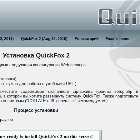
2, 2011)
QuickFox 2 (Aug 12, 2010)
Репозиторий
Foxel's home
Установка QuickFox 2
одима следующая конфигурация Web-сервера:
тановки);
ьно, нужно для работы с удобными URL.)
зместите содержимое скачанного zip-архива (файлы setup.php и
ке, в которой вы хотите развернуть систему QuickFox. Также подготовьте
ых системы ("COLLATE utf8_general_ci" рекомендуется).
Процесс установки
браузер.