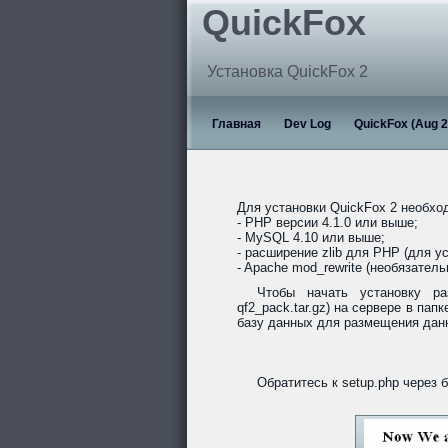
QuickFox
Установка QuickFox 2
Главная
Dev Log
QuickFox (Aug 2
Для установки QuickFox 2 необх
- PHP версии 4.1.0 или выше;
- MySQL 4.10 или выше;
- расширение zlib для PHP (для ус
- Apache mod_rewrite (необязател
Чтобы начать установку ра
qf2_pack.tar.gz) на сервере в пап
базу данных для размещения данн
Обратитесь к setup.php через 