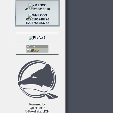
41001243013510
R276166748776
E293755483762
Powered by
QuickFox 2
© Foxel aka LION