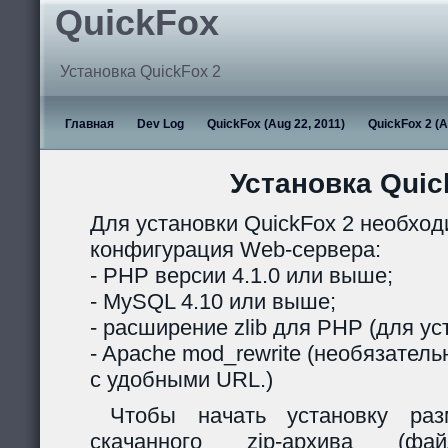
QuickFox
Установка QuickFox 2
Главная
Dev Log
QuickFox (Aug 22, 2011)
QuickFox 2 (A
Установка Quic
Для установки QuickFox 2 необхо
конфигурация Web-сервера:
- PHP версии 4.1.0 или выше;
- MySQL 4.10 или выше;
- расширение zlib для PHP (для ус
- Apache mod_rewrite (необязател
с удобными URL.)
Чтобы начать установку раз
скачанного zip-архива (ф