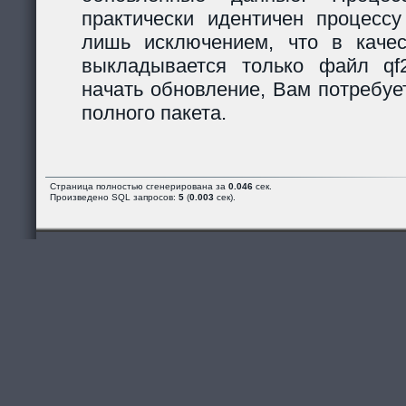
практически идентичен процессу
лишь исключением, что в каче
выкладывается только файл qf2_
начать обновление, Вам потребуе
полного пакета.
Страница полностью сгенерирована за
0.046
сек.
Произведено SQL запросов:
5
(
0.003
сек).