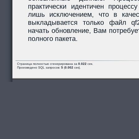
практически идентичен процессу
лишь исключением, что в каче
выкладывается только файл qf2_
начать обновление, Вам потребуе
полного пакета.
Страница полностью сгенерирована за
0.022
сек.
Произведено SQL запросов:
5
(
0.002
сек).