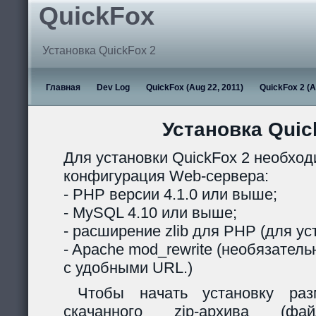
QuickFox
Установка QuickFox 2
Главная
Dev Log
QuickFox (Aug 22, 2011)
QuickFox 2 (A
Установка Quic
Для установки QuickFox 2 необхо
конфигурация Web-сервера:
- PHP версии 4.1.0 или выше;
- MySQL 4.10 или выше;
- расширение zlib для PHP (для ус
- Apache mod_rewrite (необязател
с удобными URL.)
Чтобы начать установку раз
скачанного zip-архива (ф