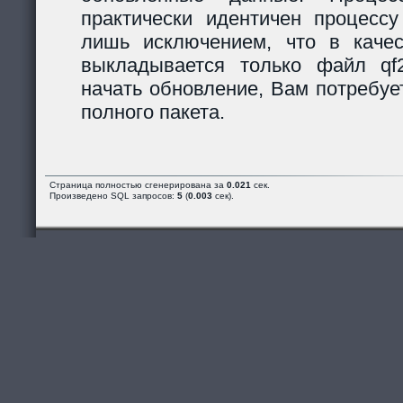
практически идентичен процессу
лишь исключением, что в каче
выкладывается только файл qf2_
начать обновление, Вам потребуе
полного пакета.
Страница полностью сгенерирована за
0.021
сек.
Произведено SQL запросов:
5
(
0.003
сек).