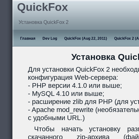
QuickFox
Установка QuickFox 2
Главная
Dev Log
QuickFox (Aug 22, 2011)
QuickFox 2 (A
Установка Quic
Для установки QuickFox 2 необхо
конфигурация Web-сервера:
- PHP версии 4.1.0 или выше;
- MySQL 4.10 или выше;
- расширение zlib для PHP (для ус
- Apache mod_rewrite (необязател
с удобными URL.)
Чтобы начать установку раз
скачанного zip-архива (ф