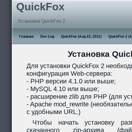
QuickFox
Установка QuickFox 2
Главная
Dev Log
QuickFox (Aug 22, 2011)
QuickFox 2 (A
Установка Quic
Для установки QuickFox 2 необхо
конфигурация Web-сервера:
- PHP версии 4.1.0 или выше;
- MySQL 4.10 или выше;
- расширение zlib для PHP (для ус
- Apache mod_rewrite (необязател
с удобными URL.)
Чтобы начать установку раз
скачанного zip-архива (ф