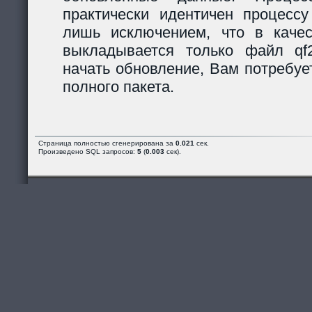
практически идентичен процессу
лишь исключением, что в каче
выкладывается только файл qf2_
начать обновление, Вам потребуе
полного пакета.
Страница полностью сгенерирована за
0.021
сек.
Произведено SQL запросов:
5
(
0.003
сек).