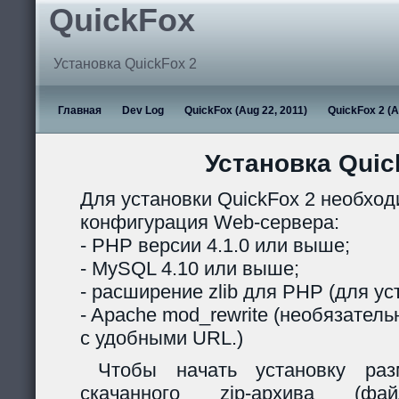
QuickFox
Установка QuickFox 2
Главная
Dev Log
QuickFox (Aug 22, 2011)
QuickFox 2 (A
Установка Quic
Для установки QuickFox 2 необхо
конфигурация Web-сервера:
- PHP версии 4.1.0 или выше;
- MySQL 4.10 или выше;
- расширение zlib для PHP (для ус
- Apache mod_rewrite (необязател
с удобными URL.)
Чтобы начать установку раз
скачанного zip-архива (ф