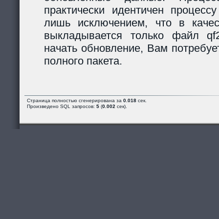
практически идентичен процессу
лишь исключением, что в каче
выкладывается только файл qf2_
начать обновление, Вам потребуе
полного пакета.
Страница полностью сгенерирована за
0.018
сек.
Произведено SQL запросов:
5
(
0.002
сек).