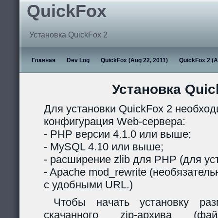
QuickFox
Установка QuickFox 2
Главная
Dev Log
QuickFox (Aug 22, 2011)
QuickFox 2 (A
Установка Quic
Для установки QuickFox 2 необхо
конфигурация Web-сервера:
- PHP версии 4.1.0 или выше;
- MySQL 4.10 или выше;
- расширение zlib для PHP (для ус
- Apache mod_rewrite (необязател
с удобными URL.)
Чтобы начать установку раз
скачанного zip-архива (ф