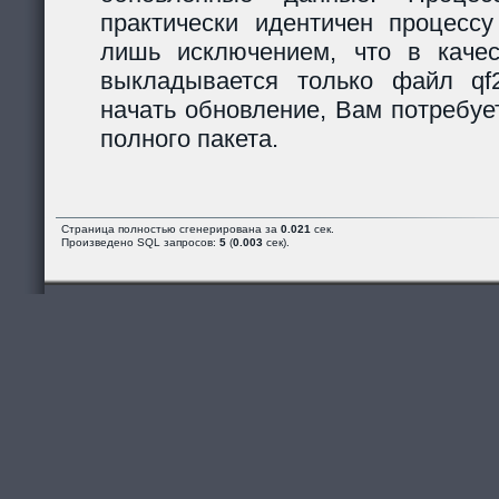
практически идентичен процессу
лишь исключением, что в каче
выкладывается только файл qf2_
начать обновление, Вам потребуе
полного пакета.
Страница полностью сгенерирована за
0.021
сек.
Произведено SQL запросов:
5
(
0.003
сек).