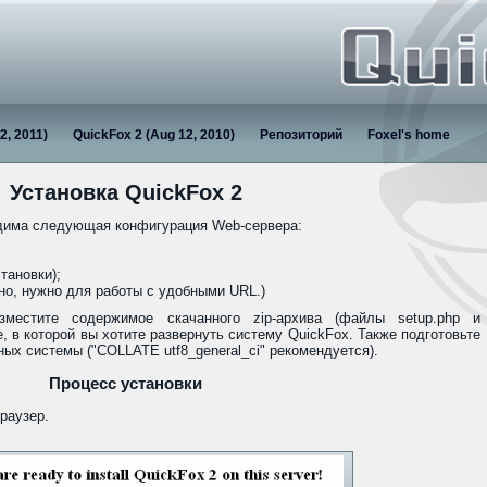
2, 2011)
QuickFox 2 (Aug 12, 2010)
Репозиторий
Foxel's home
Установка QuickFox 2
одима следующая конфигурация Web-сервера:
тановки);
ьно, нужно для работы с удобными URL.)
зместите содержимое скачанного zip-архива (файлы setup.php и
ке, в которой вы хотите развернуть систему QuickFox. Также подготовьте
ых системы ("COLLATE utf8_general_ci" рекомендуется).
Процесс установки
браузер.