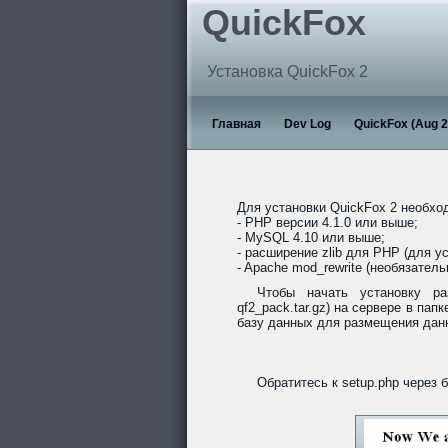
QuickFox
Установка QuickFox 2
Главная
Dev Log
QuickFox (Aug 2
Для установки QuickFox 2 необх
- PHP версии 4.1.0 или выше;
- MySQL 4.10 или выше;
- расширение zlib для PHP (для ус
- Apache mod_rewrite (необязател
Чтобы начать установку ра
qf2_pack.tar.gz) на сервере в пап
базу данных для размещения данн
Обратитесь к setup.php через 