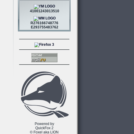
41001243013510
R276166748776
E293755483762
Powered by
QuickFox 2
© Foxel aka LION