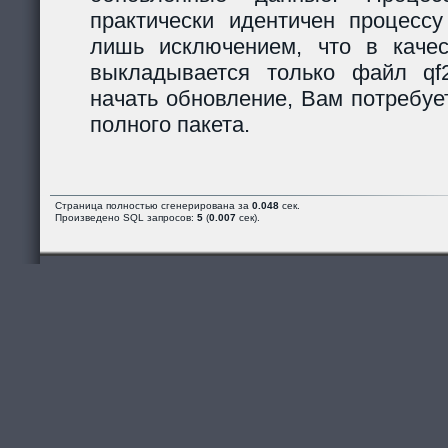
практически идентичен процессу
лишь исключением, что в каче
выкладывается только файл qf2_
начать обновление, Вам потребуе
полного пакета.
Страница полностью сгенерирована за
0.048
сек.
Произведено SQL запросов:
5
(
0.007
сек).