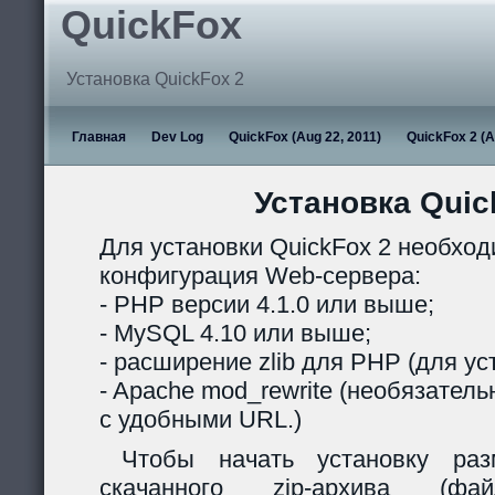
QuickFox
Установка QuickFox 2
Главная
Dev Log
QuickFox (Aug 22, 2011)
QuickFox 2 (A
Установка Quic
Для установки QuickFox 2 необхо
конфигурация Web-сервера:
- PHP версии 4.1.0 или выше;
- MySQL 4.10 или выше;
- расширение zlib для PHP (для ус
- Apache mod_rewrite (необязател
с удобными URL.)
Чтобы начать установку раз
скачанного zip-архива (ф