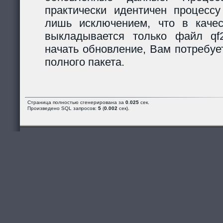
практически идентичен процессу
лишь исключением, что в каче
выкладывается только файл qf2_
начать обновление, Вам потребуе
полного пакета.
Страница полностью сгенерирована за
0.025
сек.
Произведено SQL запросов:
5
(
0.002
сек).