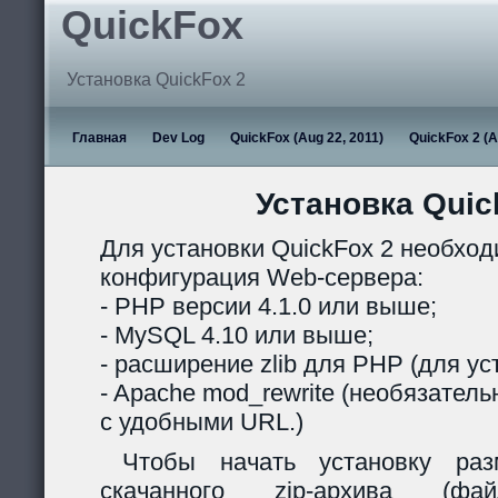
QuickFox
Установка QuickFox 2
Главная
Dev Log
QuickFox (Aug 22, 2011)
QuickFox 2 (A
Установка Quic
Для установки QuickFox 2 необхо
конфигурация Web-сервера:
- PHP версии 4.1.0 или выше;
- MySQL 4.10 или выше;
- расширение zlib для PHP (для ус
- Apache mod_rewrite (необязател
с удобными URL.)
Чтобы начать установку раз
скачанного zip-архива (ф