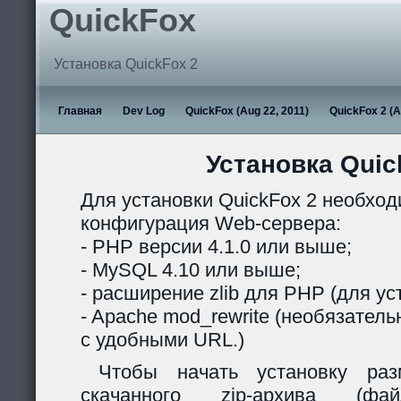
QuickFox
Установка QuickFox 2
Главная
Dev Log
QuickFox (Aug 22, 2011)
QuickFox 2 (A
Установка Quic
Для установки QuickFox 2 необхо
конфигурация Web-сервера:
- PHP версии 4.1.0 или выше;
- MySQL 4.10 или выше;
- расширение zlib для PHP (для ус
- Apache mod_rewrite (необязател
с удобными URL.)
Чтобы начать установку раз
скачанного zip-архива (ф