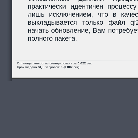
практически идентичен процессу
лишь исключением, что в каче
выкладывается только файл qf2_
начать обновление, Вам потребуе
полного пакета.
Страница полностью сгенерирована за
0.022
сек.
Произведено SQL запросов:
5
(
0.002
сек).