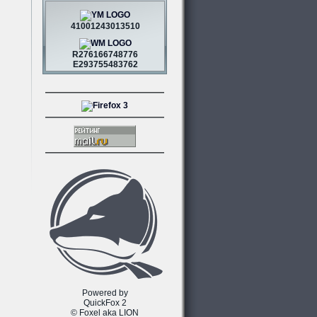
41001243013510
R276166748776
E293755483762
Powered by
QuickFox 2
© Foxel aka LION