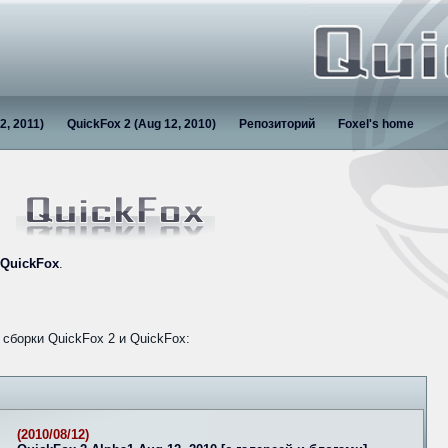
2, 2011)
QuickFox 2 (Aug 12, 2010)
Репозиторий
Foxel's home
QuickFox
.
сборки QuickFox 2 и QuickFox:
(2010/08/12)