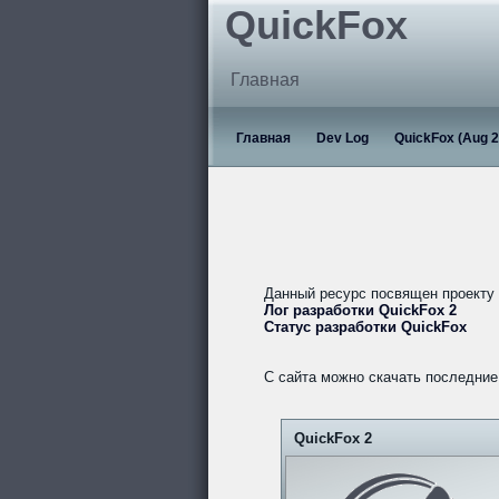
QuickFox
Главная
Главная
Dev Log
QuickFox (Aug 2
Данный ресурс посвящен проекту
Лог разработки QuickFox 2
Статус разработки QuickFox
С сайта можно скачать последние 
QuickFox 2