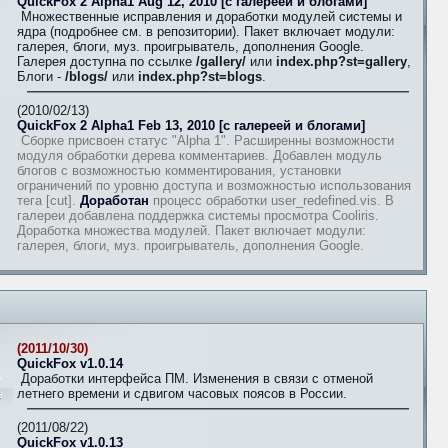
QuickFox 2 Alpha1 Aug 12, 2010 [с галереей и блогами]
Множественные исправления и доработки модулей системы и
ядра (подробнее см. в репозитории). Пакет включает модули:
галерея, блоги, муз. проигрыватель, дополнения Google.
Галерея доступна по ссылке
/gallery/
или
index.php?st=gallery
,
Блоги -
/blogs/
или
index.php?st=blogs
.
(2010/02/13)
QuickFox 2 Alpha1 Feb 13, 2010 [с галереей и блогами]
Сборке присвоен статус "Alpha 1". Расширенны возможности
модуля обработки дерева комментариев. Добавлен модуль
блогов с возможностью комментирования, установки
ограничений по уровню доступа и возможностью использования
тега [cut].
Доработан
процесс обработки user_redefined.vis. В
галереи добавлена поддержка системы просмотра Cooliris.
Доработка множества модулей. Пакет включает модули:
галерея, блоги, муз. проигрыватель, дополнения Google.
(2011/10/30)
QuickFox v1.0.14
Доработки интерфейса ПМ. Изменения в связи с отменой
летнего времени и сдвигом часовых поясов в России.
(2011/08/22)
QuickFox v1.0.13