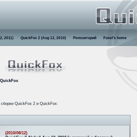
2, 2011)
QuickFox 2 (Aug 12, 2010)
Репозиторий
Foxel's home
QuickFox
.
сборки QuickFox 2 и QuickFox:
(2010/08/12)