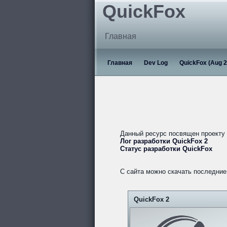
QuickFox
Главная
Главная
Dev Log
QuickFox (Aug 2
Данный ресурс посвящен проекту
Лог разработки QuickFox 2
Статус разработки QuickFox
С сайта можно скачать последние 
QuickFox 2