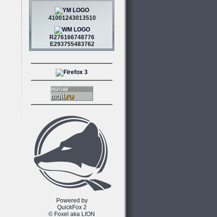
41001243013510
R276166748776
E293755483762
Powered by
QuickFox 2
© Foxel aka LION