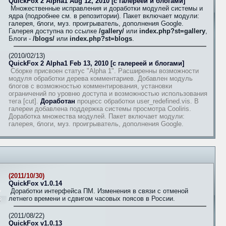
QuickFox 2 Alpha1 Aug 12, 2010 [с галереей и блогами]
Множественные исправления и доработки модулей системы и
ядра (подробнее см. в репозитории). Пакет включает модули:
галерея, блоги, муз. проигрыватель, дополнения Google.
Галерея доступна по ссылке
/gallery/
или
index.php?st=gallery
,
Блоги -
/blogs/
или
index.php?st=blogs
.
(2010/02/13)
QuickFox 2 Alpha1 Feb 13, 2010 [с галереей и блогами]
Сборке присвоен статус "Alpha 1". Расширенны возможности
модуля обработки дерева комментариев. Добавлен модуль
блогов с возможностью комментирования, установки
ограничений по уровню доступа и возможностью использования
тега [cut].
Доработан
процесс обработки user_redefined.vis. В
галереи добавлена поддержка системы просмотра Cooliris.
Доработка множества модулей. Пакет включает модули:
галерея, блоги, муз. проигрыватель, дополнения Google.
(2011/10/30)
QuickFox v1.0.14
Доработки интерфейса ПМ. Изменения в связи с отменой
летнего времени и сдвигом часовых поясов в России.
(2011/08/22)
QuickFox v1.0.13