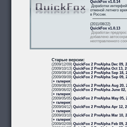
QuickFox v1.0.14
Доработки интерфей
отменой летнего вре
в России.
(2011/08/22)
QuickFox v1.0.13
Доработан предпрос
добавлено автосохра
неотправленного со
Старые версии:
(2009/12/09)
QuickFox 2 PreAlpha Dec 09, 2
(2009/10/13)
QuickFox 2 PreAlpha Oct 13, 2
(2009/09/18)
QuickFox 2 PreAlpha Sep 18, 2
(2009/09/09)
QuickFox 2 PreAlpha Sep 09, 
[
+ галерея
]
(2009/08/20)
QuickFox 2 PreAlpha Aug 20, 
(2009/06/02)
QuickFox 2 PreAlpha June 02,
[
+ галерея
]
(2009/05/05)
QuickFox 2 PreAlpha May 05, 
[
+ галерея
]
(2009/04/12)
QuickFox 2 PreAlpha Apr 12, 
[
+ галерея
]
(2009/03/10)
QuickFox 2 PreAlpha Mar 10, 
[
+ галерея
]
(2009/02/09)
QuickFox 2 PreAlpha Feb 09, 