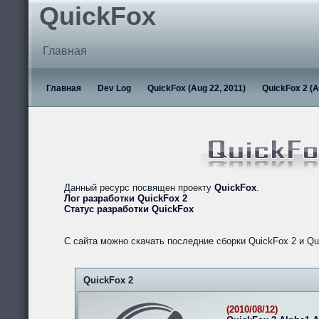
QuickFox
Главная
Главная
Dev Log
QuickFox (Aug 22, 2011)
QuickFox 2 (A
Данный ресурс посвящен проекту
QuickFox
.
Лог разработки QuickFox 2
Статус разработки QuickFox
С сайта можно скачать последние сборки QuickFox 2 и Qu
QuickFox 2
(2010/08/12)