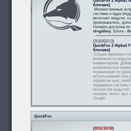
QuickFox 2 Alpha1 A
блогами]
Множественные испр
системы и ядра (подр
включает модули: гал
проигрыватель, допо
Галерея доступна п
st=gallery
, Блоги -
/b
(2010/02/13)
QuickFox 2 Alpha1 Fe
блогами]
Сборке присвоен ста
возможности модуля
комментариев. Добав
возможностью комме
ограничений по уров
использования тега [
обработки user_redef
поддержка системы п
множества модулей.
галерея, блоги, муз.
Google.
QuickFox
(2011/10/30)