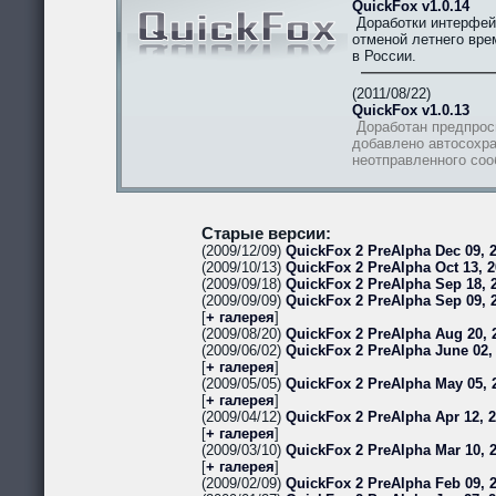
QuickFox v1.0.14
Доработки интерфей
отменой летнего вре
в России.
(2011/08/22)
QuickFox v1.0.13
Доработан предпрос
добавлено автосохра
неотправленного со
Старые версии:
(2009/12/09)
QuickFox 2 PreAlpha Dec 09, 2
(2009/10/13)
QuickFox 2 PreAlpha Oct 13, 2
(2009/09/18)
QuickFox 2 PreAlpha Sep 18, 2
(2009/09/09)
QuickFox 2 PreAlpha Sep 09, 
[
+ галерея
]
(2009/08/20)
QuickFox 2 PreAlpha Aug 20, 
(2009/06/02)
QuickFox 2 PreAlpha June 02,
[
+ галерея
]
(2009/05/05)
QuickFox 2 PreAlpha May 05, 
[
+ галерея
]
(2009/04/12)
QuickFox 2 PreAlpha Apr 12, 
[
+ галерея
]
(2009/03/10)
QuickFox 2 PreAlpha Mar 10, 
[
+ галерея
]
(2009/02/09)
QuickFox 2 PreAlpha Feb 09, 