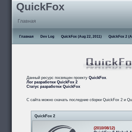
QuickFox
Главная
Главная
Dev Log
QuickFox (Aug 22, 2011)
QuickFox 2 (A
Данный ресурс посвящен проекту
QuickFox
.
Лог разработки QuickFox 2
Статус разработки QuickFox
С сайта можно скачать последние сборки QuickFox 2 и Qu
QuickFox 2
(2010/08/12)