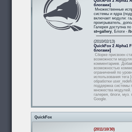
QuickFox 2 Alpha1 A
блогами]
Множественные испр
системы и ядра (подр
включает модули: гал
проигрыватель, допо
Галерея доступна п
st=gallery
, Блоги -
/b
(2010/02/13)
QuickFox 2 Alpha1 Fe
блогами]
Сборке присвоен ста
возможности модуля
комментариев. Добав
возможностью комме
ограничений по уров
использования тега [
обработки user_redef
поддержка системы п
множества модулей.
галерея, блоги, муз.
Google.
QuickFox
(2011/10/30)