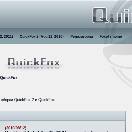
2, 2011)
QuickFox 2 (Aug 12, 2010)
Репозиторий
Foxel's home
QuickFox
.
сборки QuickFox 2 и QuickFox:
(2010/08/12)