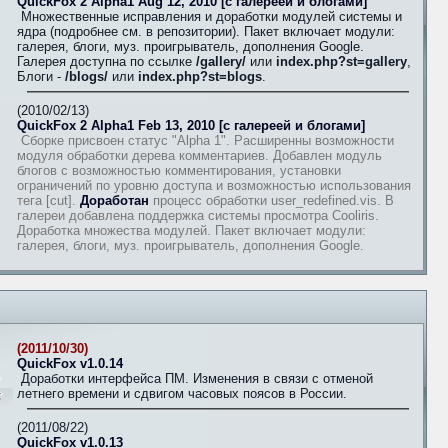
QuickFox 2 Alpha1 Aug 12, 2010 [с галереей и блогами]
Множественные исправления и доработки модулей системы и
ядра (подробнее см. в репозитории). Пакет включает модули:
галерея, блоги, муз. проигрыватель, дополнения Google.
Галерея доступна по ссылке
/gallery/
или
index.php?st=gallery
,
Блоги -
/blogs/
или
index.php?st=blogs
.
(2010/02/13)
QuickFox 2 Alpha1 Feb 13, 2010 [с галереей и блогами]
Сборке присвоен статус "Alpha 1". Расширенны возможности
модуля обработки дерева комментариев. Добавлен модуль
блогов с возможностью комментирования, установки
ограничений по уровню доступа и возможностью использования
тега [cut].
Доработан
процесс обработки user_redefined.vis. В
галереи добавлена поддержка системы просмотра Cooliris.
Доработка множества модулей. Пакет включает модули:
галерея, блоги, муз. проигрыватель, дополнения Google.
(2011/10/30)
QuickFox v1.0.14
Доработки интерфейса ПМ. Изменения в связи с отменой
летнего времени и сдвигом часовых поясов в России.
(2011/08/22)
QuickFox v1.0.13