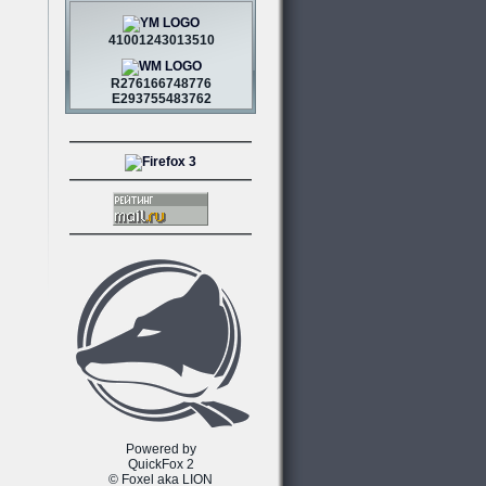
41001243013510
R276166748776
E293755483762
Powered by
QuickFox 2
© Foxel aka LION