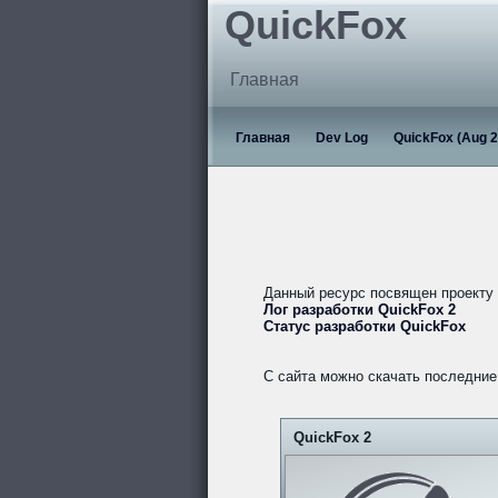
QuickFox
Главная
Главная
Dev Log
QuickFox (Aug 2
Данный ресурс посвящен проекту
Лог разработки QuickFox 2
Статус разработки QuickFox
С сайта можно скачать последние 
QuickFox 2