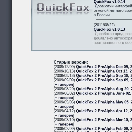
QuickFox v1.0.14
Доработки интерфей
отменой летнего вре
в России.
(2011/08/22)
QuickFox v1.0.13
Доработан предпрос
добавлено автосохра
неотправленного со
Старые версии:
(2009/12/09)
QuickFox 2 PreAlpha Dec 09, 2
(2009/10/13)
QuickFox 2 PreAlpha Oct 13, 2
(2009/09/18)
QuickFox 2 PreAlpha Sep 18, 2
(2009/09/09)
QuickFox 2 PreAlpha Sep 09, 
[
+ галерея
]
(2009/08/20)
QuickFox 2 PreAlpha Aug 20, 
(2009/06/02)
QuickFox 2 PreAlpha June 02,
[
+ галерея
]
(2009/05/05)
QuickFox 2 PreAlpha May 05, 
[
+ галерея
]
(2009/04/12)
QuickFox 2 PreAlpha Apr 12, 
[
+ галерея
]
(2009/03/10)
QuickFox 2 PreAlpha Mar 10, 
[
+ галерея
]
(2009/02/09)
QuickFox 2 PreAlpha Feb 09, 