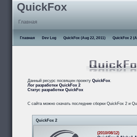
QuickFox
Главная
Главная
Dev Log
QuickFox (Aug 22, 2011)
QuickFox 2 (A
Данный ресурс посвящен проекту
QuickFox
.
Лог разработки QuickFox 2
Статус разработки QuickFox
С сайта можно скачать последние сборки QuickFox 2 и Qu
QuickFox 2
(2010/08/12)