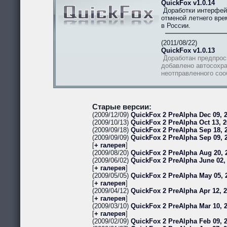
QuickFox v1.0.14
Доработки интерфей
отменой летнего вре
в России.
(2011/08/22)
QuickFox v1.0.13
Доработан предпрос
добавлено автосохра
неотправленного со
Старые версии:
(2009/12/09)
QuickFox 2 PreAlpha Dec 09, 2
(2009/10/13)
QuickFox 2 PreAlpha Oct 13, 2
(2009/09/18)
QuickFox 2 PreAlpha Sep 18, 2
(2009/09/09)
QuickFox 2 PreAlpha Sep 09, 
[
+ галерея
]
(2009/08/20)
QuickFox 2 PreAlpha Aug 20, 
(2009/06/02)
QuickFox 2 PreAlpha June 02,
[
+ галерея
]
(2009/05/05)
QuickFox 2 PreAlpha May 05, 
[
+ галерея
]
(2009/04/12)
QuickFox 2 PreAlpha Apr 12, 
[
+ галерея
]
(2009/03/10)
QuickFox 2 PreAlpha Mar 10, 
[
+ галерея
]
(2009/02/09)
QuickFox 2 PreAlpha Feb 09, 