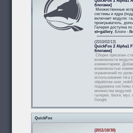
QuickFox 2 Alpha1 A
блогами]
Множественные испр
системы и ядра (подр
включает модули: гал
проигрыватель, допо
Галерея доступна п
st=gallery
, Блоги -
/b
(2010/02/13)
QuickFox 2 Alpha1 Fe
блогами]
Сборке присвоен ста
возможности модуля
комментариев. Добав
возможностью комме
ограничений по уров
использования тега [
обработки user_redef
поддержка системы п
множества модулей.
галерея, блоги, муз.
Google.
QuickFox
(2011/10/30)