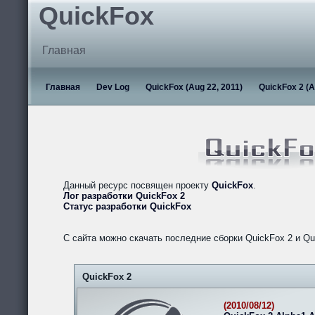
QuickFox
Главная
Главная
Dev Log
QuickFox (Aug 22, 2011)
QuickFox 2 (A
Данный ресурс посвящен проекту
QuickFox
.
Лог разработки QuickFox 2
Статус разработки QuickFox
С сайта можно скачать последние сборки QuickFox 2 и Qu
QuickFox 2
(2010/08/12)