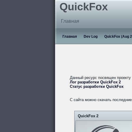
QuickFox
Главная
Главная
Dev Log
QuickFox (Aug 2
Данный ресурс посвящен проекту
Лог разработки QuickFox 2
Статус разработки QuickFox
С сайта можно скачать последние 
QuickFox 2