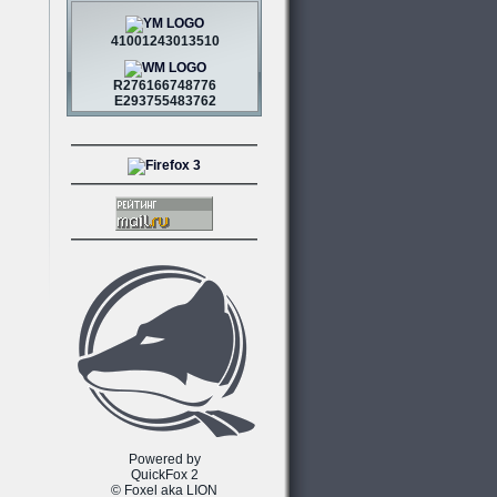
41001243013510
R276166748776
E293755483762
Powered by
QuickFox 2
© Foxel aka LION