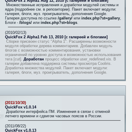
QuickFox 2 Alpha1 Aug 12, 2010 [с галереей и блогами]
Множественные исправления и доработки модулей системы и
ядра (подробнее см. в репозитории). Пакет включает модули:
галерея, блоги, муз. проигрыватель, дополнения Google.
Галерея доступна по ссылке
/gallery/
или
index.php?st=gallery
,
Блоги -
/blogs/
или
index.php?st=blogs
.
(2010/02/13)
QuickFox 2 Alpha1 Feb 13, 2010 [с галереей и блогами]
Сборке присвоен статус "Alpha 1". Расширенны возможности
модуля обработки дерева комментариев. Добавлен модуль
блогов с возможностью комментирования, установки
ограничений по уровню доступа и возможностью использования
тега [cut].
Доработан
процесс обработки user_redefined.vis. В
галереи добавлена поддержка системы просмотра Cooliris.
Доработка множества модулей. Пакет включает модули:
галерея, блоги, муз. проигрыватель, дополнения Google.
(2011/10/30)
QuickFox v1.0.14
Доработки интерфейса ПМ. Изменения в связи с отменой
летнего времени и сдвигом часовых поясов в России.
(2011/08/22)
QuickFox v1.0.13