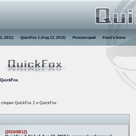
2, 2011)
QuickFox 2 (Aug 12, 2010)
Репозиторий
Foxel's home
QuickFox
.
сборки QuickFox 2 и QuickFox:
(2010/08/12)