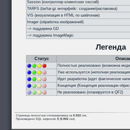
Session (контроллер клиентских сессий)
TARFS (tar/tar.gz интерфейс: создание/распаковка)
VIS (визуализация в HTML по шаблонам)
Imager (обработка изображений)
--> поддержка GD
--> поддержка ImageMagic
Легенда
Статус
Описа
Полностью реализовано (возможна моде
Уже используется (неполная реализация
Идет разработка (идет фактическое напи
Концепция (Концепция реализации обрис
Не реализовано (планируется в QF2)
Страница полностью сгенерирована за
0.022
сек.
Произведено SQL запросов:
5
(
0.002
сек).