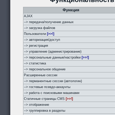
Функция
AJAX
--> передача/получение данных
--> загрузка файлов
Пользователи
[>>!]
--> авторизация/доступ
--> регистрация
--> управление (администрирование)
--> персональные данные/настройки
[>>!]
--> статистика
--> персональное общение
Расширенные сессии
--> перманентные сессии (автологин)
--> гостевые псевдо-аккаунты
--> работа с поисковыми машинами
Статичные страницы CMS
[>>!]
--> отображение
--> группировка в разделы