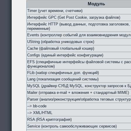
Модуль
Timer (учет времени, счетчики)
Интерфейс GPC (Get Post Cookie, загрузка файлов)
Интерфейс HTTP (вывод данных, подготовка заголовков,
переменные)
Events (контроллер событий для взаимовнедрения модул
UString (обработка уникодовых строк)
Cache (файловый глобальный кэшер)
Configs (единый интерфейс конфигурации)
EFS (специфичные интерфейсы файловой системы с ра
функционалом)
FLib (набор специфичных доп. функций)
Lang (локализация сообщений системы)
MySQL (драйвер СУБД MySQL, конструктор запросов к Б
Mailer (отправка e-mail + вложения + стандартный MIME)
Parser (анализ/реконструкция/обработка теговых структур
--> bb-code
--> XML/HTML
RSA (RSA криптография)
Service (контроль самообслуживающих сервисов)