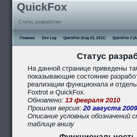
QuickFox
Статус разработки
Главная
Dev Log
QuickFox (Aug 22, 2011)
QuickFox 2 (A
Статус разра
На данной странице приведены та
показывающие состояние разработ
реализации функционала и отдел
Foxtrot и QuickFox.
Обновлено:
13 февраля 2010
Прошлая версия:
20 августа 200
Описание условных обозначений с
таблице внизу
Функциональность