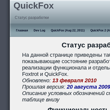
QuickFox
Статус разработки
Главная
Dev Log
QuickFox (Aug 22, 2011)
QuickFox 2 (A
Статус разра
На данной странице приведены та
показывающие состояние разработ
реализации функционала и отдел
Foxtrot и QuickFox.
Обновлено:
13 февраля 2010
Прошлая версия:
20 августа 200
Описание условных обозначений с
таблице внизу
Функциональность