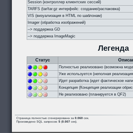
Session (контроллер клиентских сессий)
TARFS (tar/tar.gz интерфейс: создание/распаковка)
VIS (визуализация в HTML по шаблонам)
Imager (обработка изображений)
--> поддержка GD
--> поддержка ImageMagic
Легенда
Статус
Описа
Полностью реализовано (возможна моде
Уже используется (неполная реализация
Идет разработка (идет фактическое напи
Концепция (Концепция реализации обрис
Не реализовано (планируется в QF2)
Страница полностью сгенерирована за
0.060
сек.
Произведено SQL запросов:
5
(
0.007
сек).