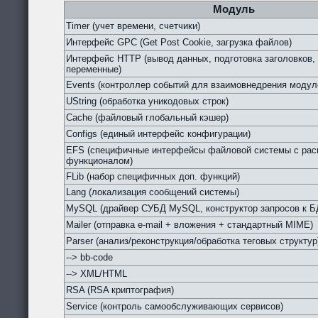
Модуль
Timer (учет времени, счетчики)
Интерфейс GPC (Get Post Cookie, загрузка файлов)
Интерфейс HTTP (вывод данных, подготовка заголовков,
переменные)
Events (контроллер событий для взаимовнедрения модул
UString (обработка уникодовых строк)
Cache (файловый глобальный кэшер)
Configs (единый интерфейс конфигурации)
EFS (специфичные интерфейсы файловой системы с ра
функционалом)
FLib (набор специфичных доп. функций)
Lang (локализация сообщений системы)
MySQL (драйвер СУБД MySQL, конструктор запросов к Б
Mailer (отправка e-mail + вложения + стандартный MIME)
Parser (анализ/реконструкция/обработка теговых структур
--> bb-code
--> XML/HTML
RSA (RSA криптография)
Service (контроль самообслуживающих сервисов)