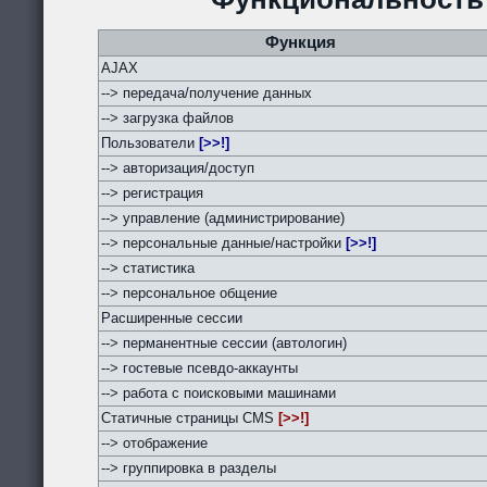
Функция
AJAX
--> передача/получение данных
--> загрузка файлов
Пользователи
[>>!]
--> авторизация/доступ
--> регистрация
--> управление (администрирование)
--> персональные данные/настройки
[>>!]
--> статистика
--> персональное общение
Расширенные сессии
--> перманентные сессии (автологин)
--> гостевые псевдо-аккаунты
--> работа с поисковыми машинами
Статичные страницы CMS
[>>!]
--> отображение
--> группировка в разделы