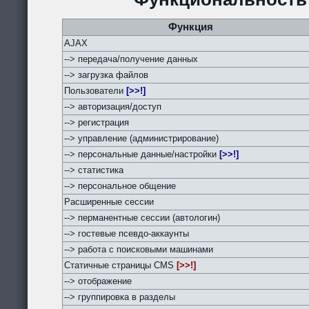
Функция
AJAX
--> передача/получение данных
--> загрузка файлов
Пользователи
[>>!]
--> авторизация/доступ
--> регистрация
--> управление (администрирование)
--> персональные данные/настройки
[>>!]
--> статистика
--> персональное общение
Расширенные сессии
--> перманентные сессии (автологин)
--> гостевые псевдо-аккаунты
--> работа с поисковыми машинами
Статичные страницы CMS
[>>!]
--> отображение
--> группировка в разделы