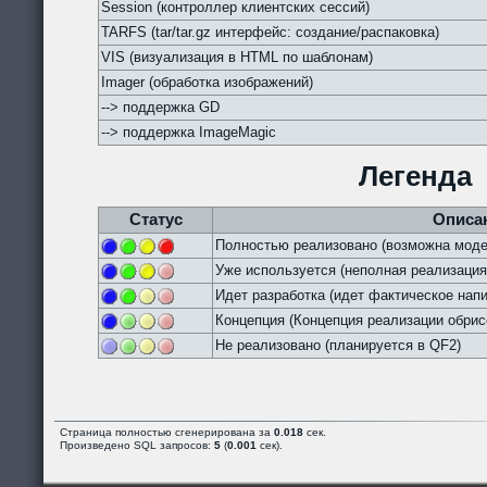
Session (контроллер клиентских сессий)
TARFS (tar/tar.gz интерфейс: создание/распаковка)
VIS (визуализация в HTML по шаблонам)
Imager (обработка изображений)
--> поддержка GD
--> поддержка ImageMagic
Легенда
Статус
Описа
Полностью реализовано (возможна моде
Уже используется (неполная реализация
Идет разработка (идет фактическое напи
Концепция (Концепция реализации обрис
Не реализовано (планируется в QF2)
Страница полностью сгенерирована за
0.018
сек.
Произведено SQL запросов:
5
(
0.001
сек).