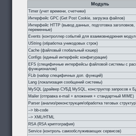
Модуль
Timer (учет времени, счетчики)
Интерфейс GPC (Get Post Cookie, загрузка файлов)
Интерфейс HTTP (вывод данных, подготовка заголовков,
переменные)
Events (контроллер событий для взаимовнедрения модул
UString (обработка уникодовых строк)
Cache (файловый глобальный кэшер)
Configs (единый интерфейс конфигурации)
EFS (специфичные интерфейсы файловой системы с ра
функционалом)
FLib (набор специфичных доп. функций)
Lang (локализация сообщений системы)
MySQL (драйвер СУБД MySQL, конструктор запросов к Б
Mailer (отправка e-mail + вложения + стандартный MIME)
Parser (анализ/реконструкция/обработка теговых структур
--> bb-code
--> XML/HTML
RSA (RSA криптография)
Service (контроль самообслуживающих сервисов)