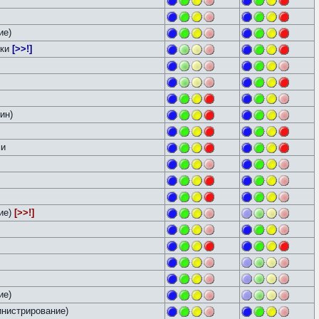
ие)
йки
[>>!]
ин)
ми
ие)
[>>!]
ие)
нистрирование)