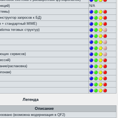
нкций)
N/A
стемы)
структор запросов к БД)
ия + стандартный MIME)
аботка теговых структур)
ающих сервисов)
ессий)
дание/распаковка)
блонам)
Легенда
Описание
зовано (возможна модернизация в QF2)