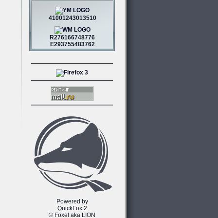
41001243013510
R276166748776
E293755483762
Powered by
QuickFox 2
© Foxel aka LION