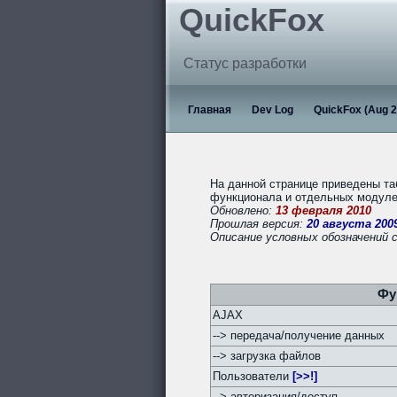
QuickFox
Статус разработки
Главная
Dev Log
QuickFox (Aug 2
На данной странице приведены та
функционала и отдельных модулей
Обновлено:
13 февраля 2010
Прошлая версия:
20 августа 200
Описание условных обозначений 
Фу
AJAX
--> передача/получение данных
--> загрузка файлов
Пользователи
[>>!]
--> авторизация/доступ