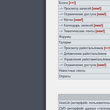
Блоги
[>>!]
--> Просмотр записей
[new!]
--> Ограничение доступа
[new!]
--> Метки
[new!]
--> Календарь записей
[new!]
--> Тематические ленты
[new!]
Форумы
Галереи
--> Просмотр работ/альбомов
[>>!
--> Добавление работ/альбомов
--> Управление работами/альбом
--> Ограничение доступа
[new!]
Новостные ленты
Опросы
UserLib (интерфейс пользователь
CMS (интерфейс данных статичны