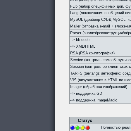
FLib (набор специфичных доп. фу
Lang (локализация сообщений си
MySQL (драйвер СУБД MySQL, кон
Mailer (отправка e-mail + вложен
Parser (анализ/реконструкция/обр
--> bb-code
--> XML/HTML
RSA (RSA криптография)
Service (контроль самообслужив
Session (контроллер клиентских с
TARFS (tar/tar.gz интерфейс: соз
VIS (визуализация в HTML по ша
Imager (обработка изображений)
--> поддержка GD
--> поддержка ImageMagic
Статус
Полностью реали