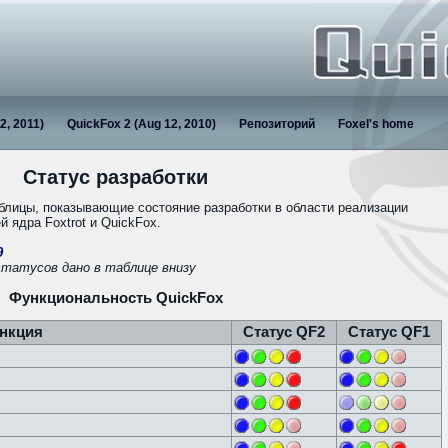
2, 2011)
QuickFox 2 (Aug 12, 2010)
Репозиторий
Foxel's home
Статус разработки
блицы, показывающие состояние разработки в области реализации
 ядра Foxtrot и QuickFox.
9
статусов дано в таблице внизу
Функциональность QuickFox
нкция
Статус QF2
Статус QF1