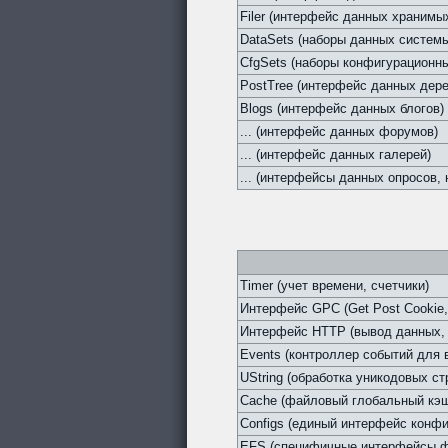
Filer (интерфейс данных хранимы
DataSets (наборы данных систем
CfgSets (наборы конфигурационны
PostTree (интерфейс данных дер
Blogs (интерфейс данных блогов)
... (интерфейс данных форумов)
... (интерфейс данных галерей)
... (интерфейсы данных опросов, н
Timer (учет времени, счетчики)
Интерфейс GPC (Get Post Cookie,
Интерфейс HTTP (вывод данных, 
Events (контроллер событий для
UString (обработка уникодовых ст
Cache (файловый глобальный кэ
Configs (единый интерфейс конфи
EFS (специфичные интерфейсы ф