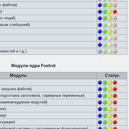
х файлов)
ы)
х опций)
евьев сообщений)
овостей и т.д.)
Модули ядра Foxtrot
Модуль
Статус
 загрузка файлов)
подготовка заголовков, серверные переменные)
 взаимовнедрения модулей)
рок)
шер)
гурации)
айловой системы с расширенным функционалом)