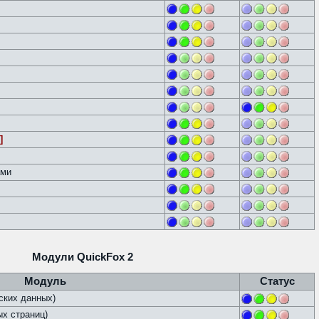
]
ами
Модули QuickFox 2
Модуль
Статус
ских данных)
х страниц)