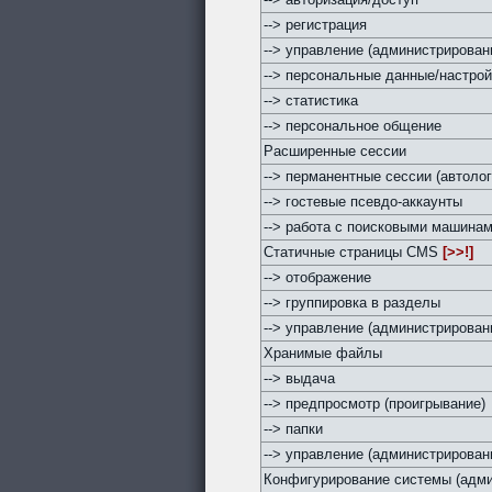
--> регистрация
--> управление (администрирован
--> персональные данные/настро
--> статистика
--> персональное общение
Расширенные сессии
--> перманентные сессии (автолог
--> гостевые псевдо-аккаунты
--> работа с поисковыми машина
Статичные страницы CMS
[>>!]
--> отображение
--> группировка в разделы
--> управление (администрирован
Хранимые файлы
--> выдача
--> предпросмотр (проигрывание)
--> папки
--> управление (администрирован
Конфигурирование системы (адми