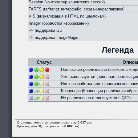
Session (контроллер клиентских сессий)
TARFS (tar/tar.gz интерфейс: создание/распаковка)
VIS (визуализация в HTML по шаблонам)
Imager (обработка изображений)
--> поддержка GD
--> поддержка ImageMagic
Легенда
Статус
Описа
Полностью реализовано (возможна моде
Уже используется (неполная реализация
Идет разработка (идет фактическое напи
Концепция (Концепция реализации обрис
Не реализовано (планируется в QF2)
Страница полностью сгенерирована за
0.037
сек.
Произведено SQL запросов:
5
(
0.002
сек).