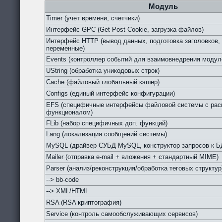
Модуль
Timer (учет времени, счетчики)
Интерфейс GPC (Get Post Cookie, загрузка файлов)
Интерфейс HTTP (вывод данных, подготовка заголовков,
переменные)
Events (контроллер событий для взаимовнедрения модул
UString (обработка уникодовых строк)
Cache (файловый глобальный кэшер)
Configs (единый интерфейс конфигурации)
EFS (специфичные интерфейсы файловой системы с ра
функционалом)
FLib (набор специфичных доп. функций)
Lang (локализация сообщений системы)
MySQL (драйвер СУБД MySQL, конструктор запросов к Б
Mailer (отправка e-mail + вложения + стандартный MIME)
Parser (анализ/реконструкция/обработка теговых структур
--> bb-code
--> XML/HTML
RSA (RSA криптография)
Service (контроль самообслуживающих сервисов)