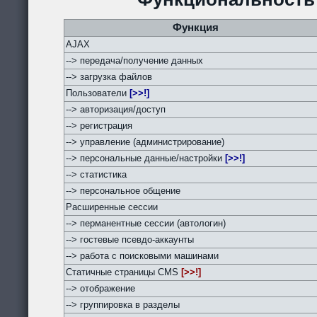
Функция
AJAX
--> передача/получение данных
--> загрузка файлов
Пользователи
[>>!]
--> авторизация/доступ
--> регистрация
--> управление (администрирование)
--> персональные данные/настройки
[>>!]
--> статистика
--> персональное общение
Расширенные сессии
--> перманентные сессии (автологин)
--> гостевые псевдо-аккаунты
--> работа с поисковыми машинами
Статичные страницы CMS
[>>!]
--> отображение
--> группировка в разделы