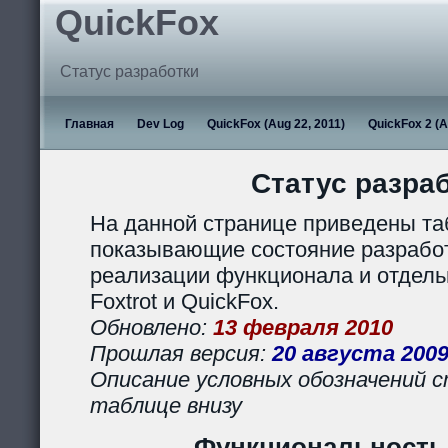
QuickFox
Статус разработки
Главная
Dev Log
QuickFox (Aug 22, 2011)
QuickFox 2 (A
Статус разра
На данной странице приведены та
показывающие состояние разработ
реализации функционала и отдел
Foxtrot и QuickFox.
Обновлено:
13 февраля 2010
Прошлая версия:
20 августа 200
Описание условных обозначений с
таблице внизу
Функциональность