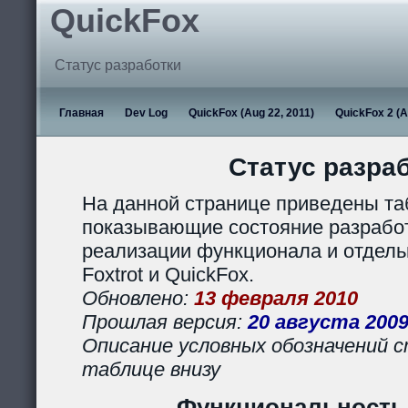
QuickFox
Статус разработки
Главная
Dev Log
QuickFox (Aug 22, 2011)
QuickFox 2 (A
Статус разра
На данной странице приведены та
показывающие состояние разработ
реализации функционала и отдел
Foxtrot и QuickFox.
Обновлено:
13 февраля 2010
Прошлая версия:
20 августа 200
Описание условных обозначений с
таблице внизу
Функциональность