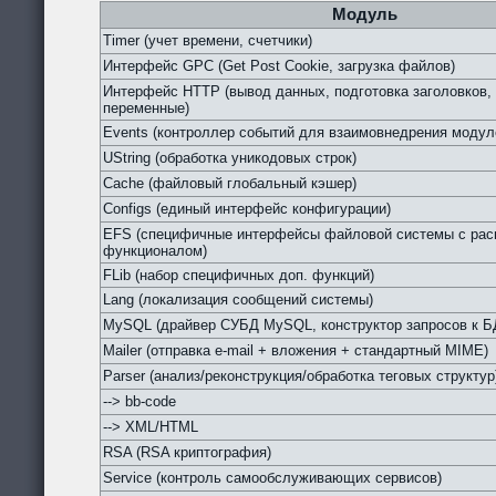
Модуль
Timer (учет времени, счетчики)
Интерфейс GPC (Get Post Cookie, загрузка файлов)
Интерфейс HTTP (вывод данных, подготовка заголовков,
переменные)
Events (контроллер событий для взаимовнедрения модул
UString (обработка уникодовых строк)
Cache (файловый глобальный кэшер)
Configs (единый интерфейс конфигурации)
EFS (специфичные интерфейсы файловой системы с ра
функционалом)
FLib (набор специфичных доп. функций)
Lang (локализация сообщений системы)
MySQL (драйвер СУБД MySQL, конструктор запросов к Б
Mailer (отправка e-mail + вложения + стандартный MIME)
Parser (анализ/реконструкция/обработка теговых структур
--> bb-code
--> XML/HTML
RSA (RSA криптография)
Service (контроль самообслуживающих сервисов)