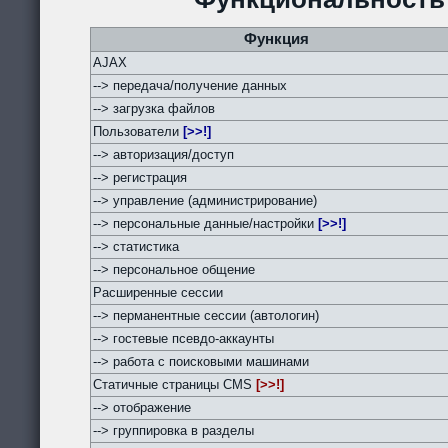
Функция
AJAX
--> передача/получение данных
--> загрузка файлов
Пользователи
[>>!]
--> авторизация/доступ
--> регистрация
--> управление (администрирование)
--> персональные данные/настройки
[>>!]
--> статистика
--> персональное общение
Расширенные сессии
--> перманентные сессии (автологин)
--> гостевые псевдо-аккаунты
--> работа с поисковыми машинами
Статичные страницы CMS
[>>!]
--> отображение
--> группировка в разделы