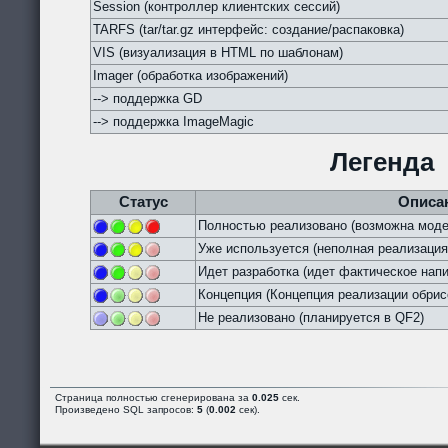
Session (контроллер клиентских сессий)
TARFS (tar/tar.gz интерфейс: создание/распаковка)
VIS (визуализация в HTML по шаблонам)
Imager (обработка изображений)
--> поддержка GD
--> поддержка ImageMagic
Легенда
Статус
Описа
Полностью реализовано (возможна моде
Уже используется (неполная реализация
Идет разработка (идет фактическое напи
Концепция (Концепция реализации обрис
Не реализовано (планируется в QF2)
Страница полностью сгенерирована за
0.025
сек.
Произведено SQL запросов:
5
(
0.002
сек).