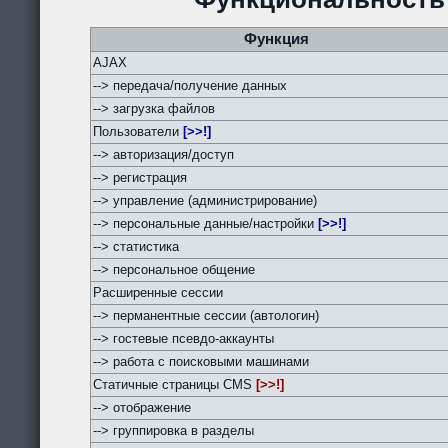
Функция
AJAX
--> передача/получение данных
--> загрузка файлов
Пользователи
[>>!]
--> авторизация/доступ
--> регистрация
--> управление (администрирование)
--> персональные данные/настройки
[>>!]
--> статистика
--> персональное общение
Расширенные сессии
--> перманентные сессии (автологин)
--> гостевые псевдо-аккаунты
--> работа с поисковыми машинами
Статичные страницы CMS
[>>!]
--> отображение
--> группировка в разделы