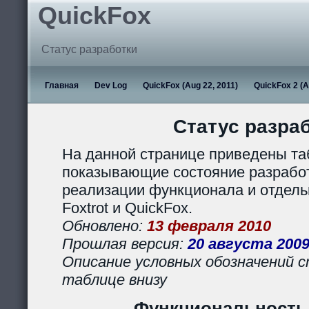
QuickFox
Статус разработки
Главная
Dev Log
QuickFox (Aug 22, 2011)
QuickFox 2 (A
Статус разра
На данной странице приведены та
показывающие состояние разработ
реализации функционала и отдел
Foxtrot и QuickFox.
Обновлено:
13 февраля 2010
Прошлая версия:
20 августа 200
Описание условных обозначений с
таблице внизу
Функциональность