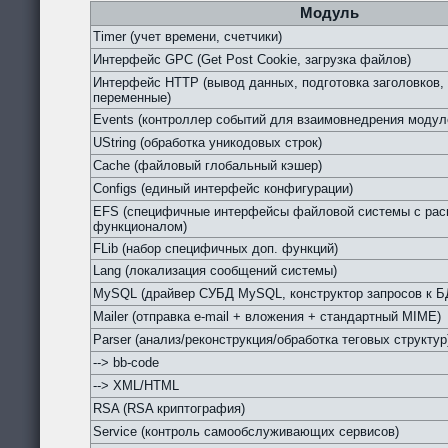
Модуль
Timer (учет времени, счетчики)
Интерфейс GPC (Get Post Cookie, загрузка файлов)
Интерфейс HTTP (вывод данных, подготовка заголовков,
переменные)
Events (контроллер событий для взаимовнедрения модул
UString (обработка уникодовых строк)
Cache (файловый глобальный кэшер)
Configs (единый интерфейс конфигурации)
EFS (специфичные интерфейсы файловой системы с ра
функционалом)
FLib (набор специфичных доп. функций)
Lang (локализация сообщений системы)
MySQL (драйвер СУБД MySQL, конструктор запросов к Б
Mailer (отправка e-mail + вложения + стандартный MIME)
Parser (анализ/реконструкция/обработка теговых структур
--> bb-code
--> XML/HTML
RSA (RSA криптография)
Service (контроль самообслуживающих сервисов)