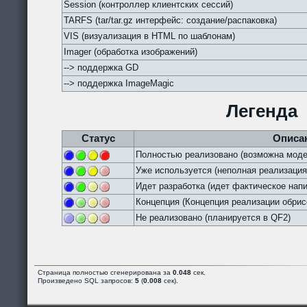
Session (контроллер клиентских сессий)
TARFS (tar/tar.gz интерфейс: создание/распаковка)
VIS (визуализация в HTML по шаблонам)
Imager (обработка изображений)
--> поддержка GD
--> поддержка ImageMagic
Легенда
Статус
Описа
Полностью реализовано (возможна моде
Уже используется (неполная реализация
Идет разработка (идет фактическое напи
Концепция (Концепция реализации обрис
Не реализовано (планируется в QF2)
Страница полностью сгенерирована за
0.048
сек.
Произведено SQL запросов:
5
(
0.008
сек).