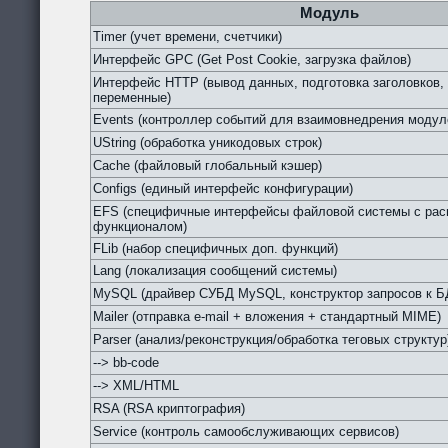
Модуль
Timer (учет времени, счетчики)
Интерфейс GPC (Get Post Cookie, загрузка файлов)
Интерфейс HTTP (вывод данных, подготовка заголовков,
переменные)
Events (контроллер событий для взаимовнедрения модул
UString (обработка уникодовых строк)
Cache (файловый глобальный кэшер)
Configs (единый интерфейс конфигурации)
EFS (специфичные интерфейсы файловой системы с ра
функционалом)
FLib (набор специфичных доп. функций)
Lang (локализация сообщений системы)
MySQL (драйвер СУБД MySQL, конструктор запросов к Б
Mailer (отправка e-mail + вложения + стандартный MIME)
Parser (анализ/реконструкция/обработка теговых структур
--> bb-code
--> XML/HTML
RSA (RSA криптография)
Service (контроль самообслуживающих сервисов)