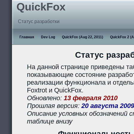
QuickFox
Статус разработки
Главная
Dev Log
QuickFox (Aug 22, 2011)
QuickFox 2 (A
Статус разра
На данной странице приведены та
показывающие состояние разработ
реализации функционала и отдел
Foxtrot и QuickFox.
Обновлено:
13 февраля 2010
Прошлая версия:
20 августа 200
Описание условных обозначений с
таблице внизу
Функциональность