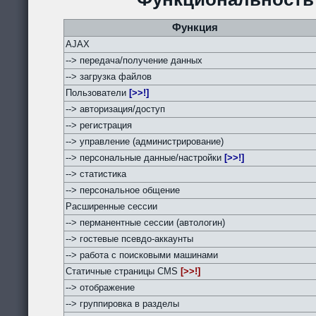
Функция
AJAX
--> передача/получение данных
--> загрузка файлов
Пользователи
[>>!]
--> авторизация/доступ
--> регистрация
--> управление (администрирование)
--> персональные данные/настройки
[>>!]
--> статистика
--> персональное общение
Расширенные сессии
--> перманентные сессии (автологин)
--> гостевые псевдо-аккаунты
--> работа с поисковыми машинами
Статичные страницы CMS
[>>!]
--> отображение
--> группировка в разделы