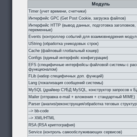
Модуль
Timer (учет времени, счетчики)
Интерфейс GPC (Get Post Cookie, загрузка файлов)
Интерфейс HTTP (вывод данных, подготовка заголовков,
переменные)
Events (контроллер событий для взаимовнедрения модул
UString (обработка уникодовых строк)
Cache (файловый глобальный кэшер)
Configs (единый интерфейс конфигурации)
EFS (специфичные интерфейсы файловой системы с ра
функционалом)
FLib (набор специфичных доп. функций)
Lang (локализация сообщений системы)
MySQL (драйвер СУБД MySQL, конструктор запросов к Б
Mailer (отправка e-mail + вложения + стандартный MIME)
Parser (анализ/реконструкция/обработка теговых структур
--> bb-code
--> XML/HTML
RSA (RSA криптография)
Service (контроль самообслуживающих сервисов)