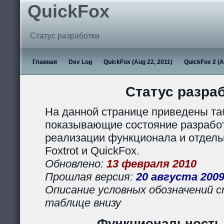
QuickFox
Статус разработки
Главная
Dev Log
QuickFox (Aug 22, 2011)
QuickFox 2 (A
Статус разра
На данной странице приведены та
показывающие состояние разработ
реализации функционала и отдел
Foxtrot и QuickFox.
Обновлено:
13 февраля 2010
Прошлая версия:
20 августа 200
Описание условных обозначений с
таблице внизу
Функциональность