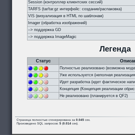
Session (контроллер клиентских сессий)
TARFS (tar/tar.gz интерфейс: создание/распаковка)
VIS (визуализация в HTML по шаблонам)
Imager (обработка изображений)
--> поддержка GD
--> поддержка ImageMagic
Легенда
Статус
Описа
Полностью реализовано (возможна моде
Уже используется (неполная реализация
Идет разработка (идет фактическое напи
Концепция (Концепция реализации обрис
Не реализовано (планируется в QF2)
Страница полностью сгенерирована за
0.045
сек.
Произведено SQL запросов:
5
(
0.014
сек).