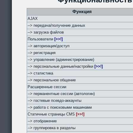
Функция
AJAX
--> передача/получение данных
--> загрузка файлов
Пользователи
[>>!]
--> авторизация/доступ
--> регистрация
--> управление (администрирование)
--> персональные данные/настройки
[>>!]
--> статистика
--> персональное общение
Расширенные сессии
--> перманентные сессии (автологин)
--> гостевые псевдо-аккаунты
--> работа с поисковыми машинами
Статичные страницы CMS
[>>!]
--> отображение
--> группировка в разделы