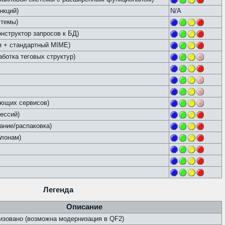
нкций)
N/A
стемы)
структор запросов к БД)
ия + стандартный MIME)
аботка теговых структур)
ающих сервисов)
ессий)
дание/распаковка)
блонам)
Легенда
Описание
зовано (возможна модернизация в QF2)