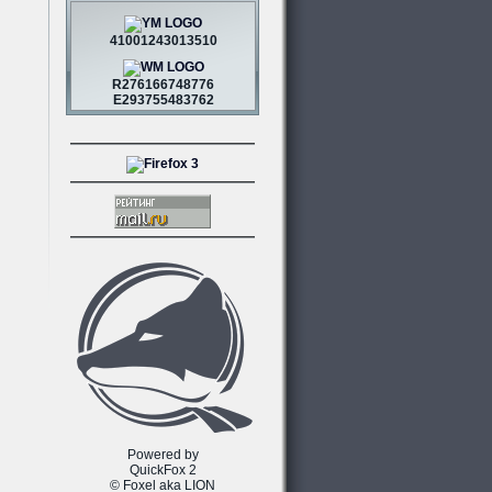
41001243013510
R276166748776
E293755483762
Powered by
QuickFox 2
© Foxel aka LION