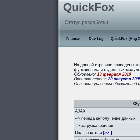
QuickFox
Статус разработки
Главная
Dev Log
QuickFox (Aug 2
На данной странице приведены та
функционала и отдельных модулей
Обновлено:
13 февраля 2010
Прошлая версия:
20 августа 200
Описание условных обозначений 
Фу
AJAX
--> передача/получение данных
--> загрузка файлов
Пользователи
[>>!]
--> авторизация/доступ