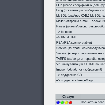
FLib (набор специфичных доп. фу
Lang (локализация сообщений си
MySQL (драйвер СУБД MySQL, кон
Mailer (отправка e-mail + вложен
Parser (анализ/реконструкция/обр
--> bb-code
--> XML/HTML
RSA (RSA криптография)
Service (контроль самообслужив
Session (контроллер клиентских с
TARFS (tar/tar.gz интерфейс: соз
VIS (визуализация в HTML по ша
Imager (обработка изображений)
--> поддержка GD
--> поддержка ImageMagic
Статус
Полностью реали