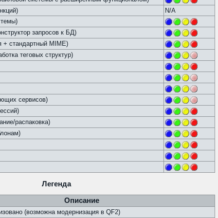
нкций)
N/A
стемы)
структор запросов к БД)
ия + стандартный MIME)
аботка теговых структур)
ающих сервисов)
ессий)
дание/распаковка)
блонам)
Легенда
Описание
зовано (возможна модернизация в QF2)