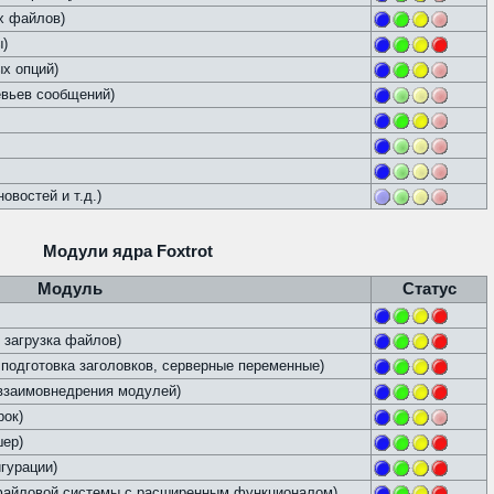
х файлов)
ы)
х опций)
евьев сообщений)
овостей и т.д.)
Модули ядра Foxtrot
Модуль
Статус
 загрузка файлов)
подготовка заголовков, серверные переменные)
 взаимовнедрения модулей)
рок)
шер)
гурации)
айловой системы с расширенным функционалом)