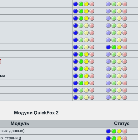
]
ами
Модули QuickFox 2
Модуль
Статус
ских данных)
х страниц)