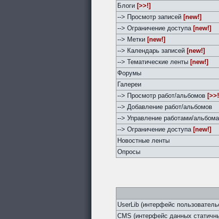
Блоги
[>>!]
--> Просмотр записей
[new!]
--> Ограничение доступа
[new!]
--> Метки
[new!]
--> Календарь записей
[new!]
--> Тематические ленты
[new!]
Форумы
Галереи
--> Просмотр работ/альбомов
[>>!
--> Добавление работ/альбомов
--> Управление работами/альбом
--> Ограничение доступа
[new!]
Новостные ленты
Опросы
UserLib (интерфейс пользователь
CMS (интерфейс данных статичны