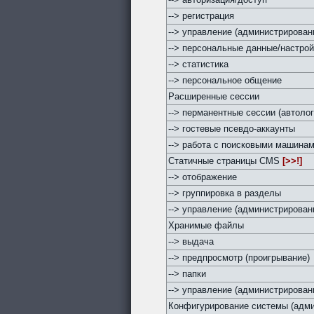
--> регистрация
--> управление (администрирован
--> персональные данные/настро
--> статистика
--> персональное общение
Расширенные сессии
--> перманентные сессии (автолог
--> гостевые псевдо-аккаунты
--> работа с поисковыми машина
Статичные страницы CMS
[>>!]
--> отображение
--> группировка в разделы
--> управление (администрирован
Хранимые файлы
--> выдача
--> предпросмотр (проигрывание)
--> папки
--> управление (администрирован
Конфигурирование системы (адми