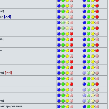
ие)
йки
[>>!]
ин)
ми
ие)
[>>!]
ие)
нистрирование)