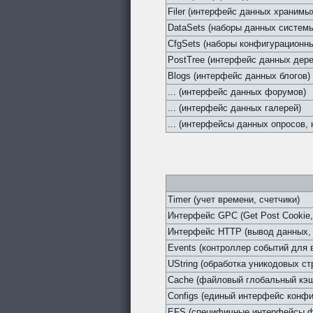
Filer (интерфейс данных хранимы
DataSets (наборы данных систем
CfgSets (наборы конфигурационны
PostTree (интерфейс данных дер
Blogs (интерфейс данных блогов)
... (интерфейс данных форумов)
... (интерфейс данных галерей)
... (интерфейсы данных опросов, н
Timer (учет времени, счетчики)
Интерфейс GPC (Get Post Cookie,
Интерфейс HTTP (вывод данных, 
Events (контроллер событий для
UString (обработка уникодовых ст
Cache (файловый глобальный кэ
Configs (единый интерфейс конфи
EFS (специфичные интерфейсы ф