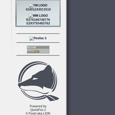
41001243013510
R276166748776
E293755483762
Powered by
QuickFox 2
© Foxel aka LION