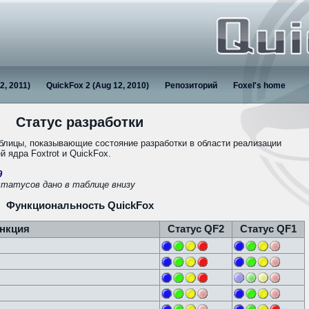
2, 2011)
QuickFox 2 (Aug 12, 2010)
Репозиторий
Foxel's home
Статус разработки
блицы, показывающие состояние разработки в области реализации
 ядра Foxtrot и QuickFox.
9
статусов дано в таблице внизу
Функциональность QuickFox
нкция
Статус QF2
Статус QF1