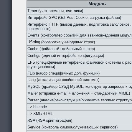
Модуль
Timer (учет времени, счетчики)
Интерфейс GPC (Get Post Cookie, загрузка файлов)
Интерфейс HTTP (вывод данных, подготовка заголовков,
переменные)
Events (контроллер событий для взаимовнедрения модул
UString (обработка уникодовых строк)
Cache (файловый глобальный кэшер)
Configs (единый интерфейс конфигурации)
EFS (специфичные интерфейсы файловой системы с ра
функционалом)
FLib (набор специфичных доп. функций)
Lang (локализация сообщений системы)
MySQL (драйвер СУБД MySQL, конструктор запросов к Б
Mailer (отправка e-mail + вложения + стандартный MIME)
Parser (анализ/реконструкция/обработка теговых структур
--> bb-code
--> XML/HTML
RSA (RSA криптография)
Service (контроль самообслуживающих сервисов)