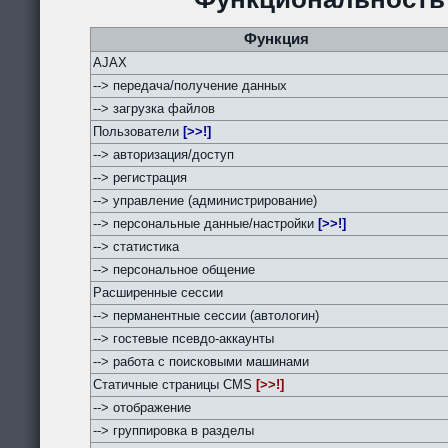
Функция
AJAX
--> передача/получение данных
--> загрузка файлов
Пользователи
[>>!]
--> авторизация/доступ
--> регистрация
--> управление (администрирование)
--> персональные данные/настройки
[>>!]
--> статистика
--> персональное общение
Расширенные сессии
--> перманентные сессии (автологин)
--> гостевые псевдо-аккаунты
--> работа с поисковыми машинами
Статичные страницы CMS
[>>!]
--> отображение
--> группировка в разделы