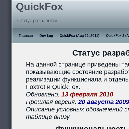
QuickFox
Статус разработки
Главная
Dev Log
QuickFox (Aug 22, 2011)
QuickFox 2 (A
Статус разра
На данной странице приведены та
показывающие состояние разработ
реализации функционала и отдел
Foxtrot и QuickFox.
Обновлено:
13 февраля 2010
Прошлая версия:
20 августа 200
Описание условных обозначений с
таблице внизу
Функциональность