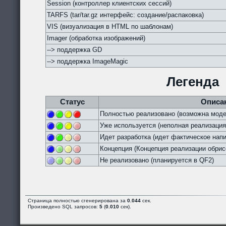
Session (контроллер клиентских сессий)
TARFS (tar/tar.gz интерфейс: создание/распаковка)
VIS (визуализация в HTML по шаблонам)
Imager (обработка изображений)
--> поддержка GD
--> поддержка ImageMagic
Легенда
Статус
Описа
Полностью реализовано (возможна моде
Уже используется (неполная реализация
Идет разработка (идет фактическое напи
Концепция (Концепция реализации обрис
Не реализовано (планируется в QF2)
Страница полностью сгенерирована за
0.044
сек.
Произведено SQL запросов:
5
(
0.010
сек).