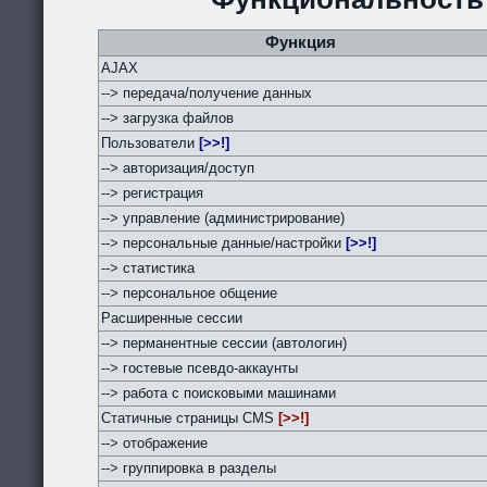
Функция
AJAX
--> передача/получение данных
--> загрузка файлов
Пользователи
[>>!]
--> авторизация/доступ
--> регистрация
--> управление (администрирование)
--> персональные данные/настройки
[>>!]
--> статистика
--> персональное общение
Расширенные сессии
--> перманентные сессии (автологин)
--> гостевые псевдо-аккаунты
--> работа с поисковыми машинами
Статичные страницы CMS
[>>!]
--> отображение
--> группировка в разделы