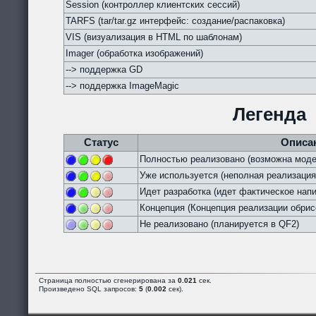
Session (контроллер клиентских сессий)
TARFS (tar/tar.gz интерфейс: создание/распаковка)
VIS (визуализация в HTML по шаблонам)
Imager (обработка изображений)
--> поддержка GD
--> поддержка ImageMagic
Легенда
Статус
Описа
Полностью реализовано (возможна моде
Уже используется (неполная реализация
Идет разработка (идет фактическое напи
Концепция (Концепция реализации обрис
Не реализовано (планируется в QF2)
Страница полностью сгенерирована за
0.021
сек.
Произведено SQL запросов:
5
(
0.002
сек).