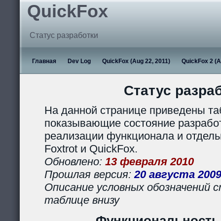
QuickFox
Статус разработки
Главная
Dev Log
QuickFox (Aug 22, 2011)
QuickFox 2 (A
Статус разра
На данной странице приведены та
показывающие состояние разработ
реализации функционала и отдел
Foxtrot и QuickFox.
Обновлено:
13 февраля 2010
Прошлая версия:
20 августа 200
Описание условных обозначений с
таблице внизу
Функциональность