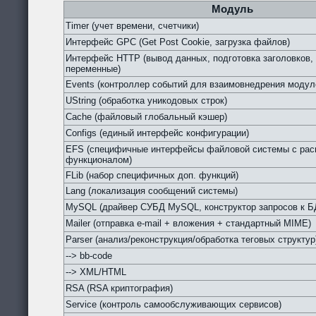
Модуль
Timer (учет времени, счетчики)
Интерфейс GPC (Get Post Cookie, загрузка файлов)
Интерфейс HTTP (вывод данных, подготовка заголовков,
переменные)
Events (контроллер событий для взаимовнедрения модул
UString (обработка уникодовых строк)
Cache (файловый глобальный кэшер)
Configs (единый интерфейс конфигурации)
EFS (специфичные интерфейсы файловой системы с ра
функционалом)
FLib (набор специфичных доп. функций)
Lang (локализация сообщений системы)
MySQL (драйвер СУБД MySQL, конструктор запросов к Б
Mailer (отправка e-mail + вложения + стандартный MIME)
Parser (анализ/реконструкция/обработка теговых структур
--> bb-code
--> XML/HTML
RSA (RSA криптография)
Service (контроль самообслуживающих сервисов)