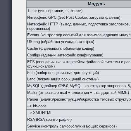
Модуль
Timer (учет времени, счетчики)
Интерфейс GPC (Get Post Cookie, загрузка файлов)
Интерфейс HTTP (вывод данных, подготовка заголовков,
переменные)
Events (контроллер событий для взаимовнедрения модул
UString (обработка уникодовых строк)
Cache (файловый глобальный кэшер)
Configs (единый интерфейс конфигурации)
EFS (специфичные интерфейсы файловой системы с ра
функционалом)
FLib (набор специфичных доп. функций)
Lang (локализация сообщений системы)
MySQL (драйвер СУБД MySQL, конструктор запросов к Б
Mailer (отправка e-mail + вложения + стандартный MIME)
Parser (анализ/реконструкция/обработка теговых структур
--> bb-code
--> XML/HTML
RSA (RSA криптография)
Service (контроль самообслуживающих сервисов)