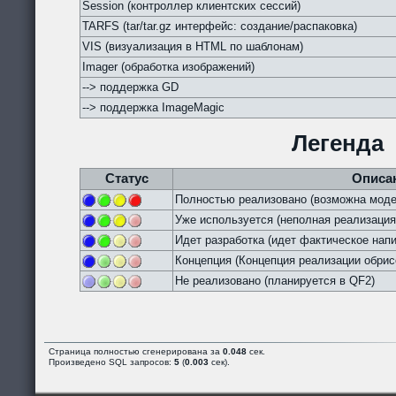
Session (контроллер клиентских сессий)
TARFS (tar/tar.gz интерфейс: создание/распаковка)
VIS (визуализация в HTML по шаблонам)
Imager (обработка изображений)
--> поддержка GD
--> поддержка ImageMagic
Легенда
Статус
Описа
Полностью реализовано (возможна моде
Уже используется (неполная реализация
Идет разработка (идет фактическое напи
Концепция (Концепция реализации обрис
Не реализовано (планируется в QF2)
Страница полностью сгенерирована за
0.048
сек.
Произведено SQL запросов:
5
(
0.003
сек).