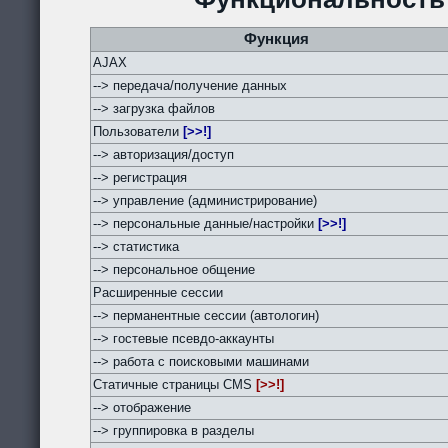
Функция
AJAX
--> передача/получение данных
--> загрузка файлов
Пользователи
[>>!]
--> авторизация/доступ
--> регистрация
--> управление (администрирование)
--> персональные данные/настройки
[>>!]
--> статистика
--> персональное общение
Расширенные сессии
--> перманентные сессии (автологин)
--> гостевые псевдо-аккаунты
--> работа с поисковыми машинами
Статичные страницы CMS
[>>!]
--> отображение
--> группировка в разделы