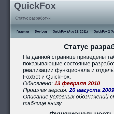
QuickFox
Статус разработки
Главная
Dev Log
QuickFox (Aug 22, 2011)
QuickFox 2 (A
Статус разра
На данной странице приведены та
показывающие состояние разработ
реализации функционала и отдел
Foxtrot и QuickFox.
Обновлено:
13 февраля 2010
Прошлая версия:
20 августа 200
Описание условных обозначений с
таблице внизу
Функциональность