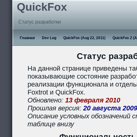
QuickFox
Статус разработки
Главная
Dev Log
QuickFox (Aug 22, 2011)
QuickFox 2 (A
Статус разра
На данной странице приведены та
показывающие состояние разработ
реализации функционала и отдел
Foxtrot и QuickFox.
Обновлено:
13 февраля 2010
Прошлая версия:
20 августа 200
Описание условных обозначений с
таблице внизу
Функциональность