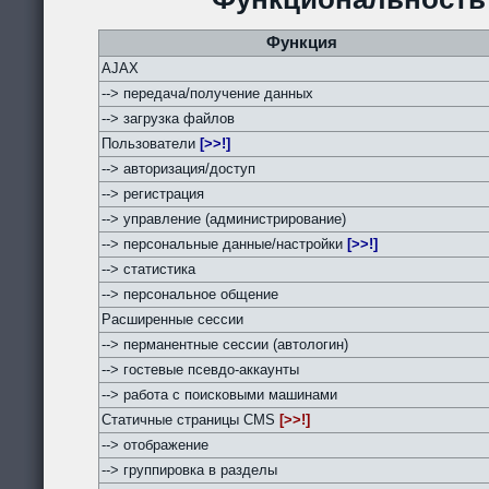
Функция
AJAX
--> передача/получение данных
--> загрузка файлов
Пользователи
[>>!]
--> авторизация/доступ
--> регистрация
--> управление (администрирование)
--> персональные данные/настройки
[>>!]
--> статистика
--> персональное общение
Расширенные сессии
--> перманентные сессии (автологин)
--> гостевые псевдо-аккаунты
--> работа с поисковыми машинами
Статичные страницы CMS
[>>!]
--> отображение
--> группировка в разделы