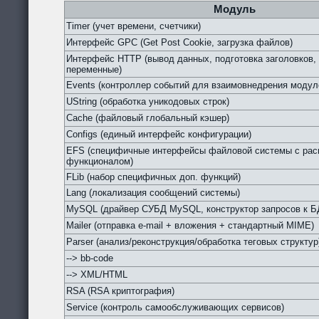
Модуль
Timer (учет времени, счетчики)
Интерфейс GPC (Get Post Cookie, загрузка файлов)
Интерфейс HTTP (вывод данных, подготовка заголовков,
переменные)
Events (контроллер событий для взаимовнедрения модул
UString (обработка уникодовых строк)
Cache (файловый глобальный кэшер)
Configs (единый интерфейс конфигурации)
EFS (специфичные интерфейсы файловой системы с ра
функционалом)
FLib (набор специфичных доп. функций)
Lang (локализация сообщений системы)
MySQL (драйвер СУБД MySQL, конструктор запросов к Б
Mailer (отправка e-mail + вложения + стандартный MIME)
Parser (анализ/реконструкция/обработка теговых структур
--> bb-code
--> XML/HTML
RSA (RSA криптография)
Service (контроль самообслуживающих сервисов)