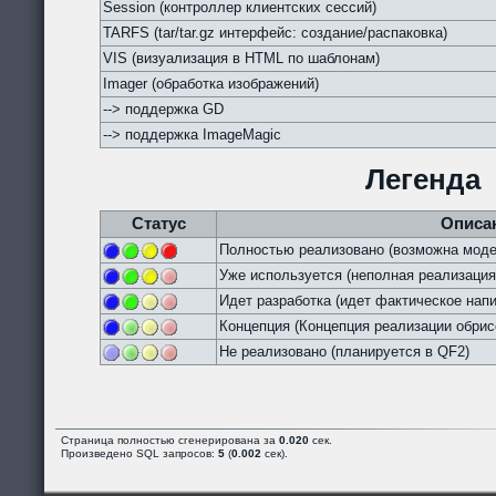
Session (контроллер клиентских сессий)
TARFS (tar/tar.gz интерфейс: создание/распаковка)
VIS (визуализация в HTML по шаблонам)
Imager (обработка изображений)
--> поддержка GD
--> поддержка ImageMagic
Легенда
Статус
Описа
Полностью реализовано (возможна моде
Уже используется (неполная реализация
Идет разработка (идет фактическое напи
Концепция (Концепция реализации обрис
Не реализовано (планируется в QF2)
Страница полностью сгенерирована за
0.020
сек.
Произведено SQL запросов:
5
(
0.002
сек).