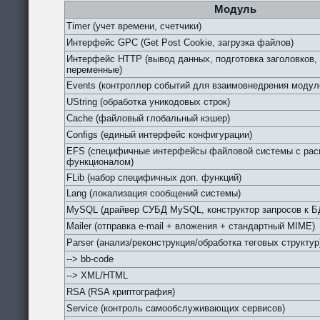
Модуль
Timer (учет времени, счетчики)
Интерфейс GPC (Get Post Cookie, загрузка файлов)
Интерфейс HTTP (вывод данных, подготовка заголовков,
переменные)
Events (контроллер событий для взаимовнедрения модул
UString (обработка уникодовых строк)
Cache (файловый глобальный кэшер)
Configs (единый интерфейс конфигурации)
EFS (специфичные интерфейсы файловой системы с ра
функционалом)
FLib (набор специфичных доп. функций)
Lang (локализация сообщений системы)
MySQL (драйвер СУБД MySQL, конструктор запросов к Б
Mailer (отправка e-mail + вложения + стандартный MIME)
Parser (анализ/реконструкция/обработка теговых структур
--> bb-code
--> XML/HTML
RSA (RSA криптография)
Service (контроль самообслуживающих сервисов)