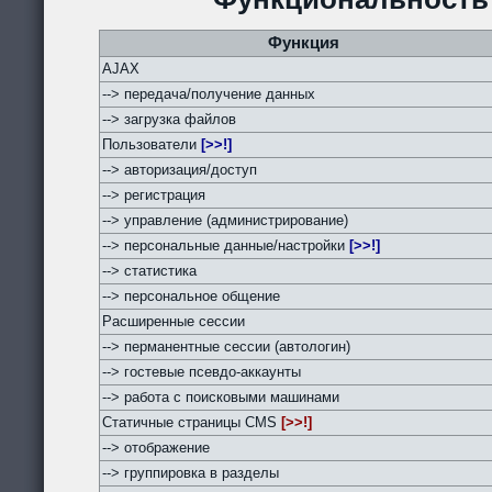
Функция
AJAX
--> передача/получение данных
--> загрузка файлов
Пользователи
[>>!]
--> авторизация/доступ
--> регистрация
--> управление (администрирование)
--> персональные данные/настройки
[>>!]
--> статистика
--> персональное общение
Расширенные сессии
--> перманентные сессии (автологин)
--> гостевые псевдо-аккаунты
--> работа с поисковыми машинами
Статичные страницы CMS
[>>!]
--> отображение
--> группировка в разделы