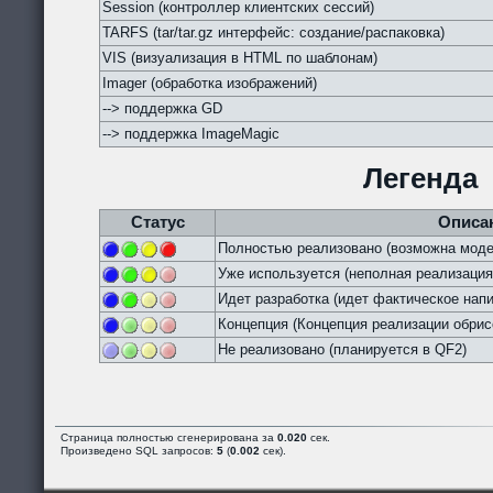
Session (контроллер клиентских сессий)
TARFS (tar/tar.gz интерфейс: создание/распаковка)
VIS (визуализация в HTML по шаблонам)
Imager (обработка изображений)
--> поддержка GD
--> поддержка ImageMagic
Легенда
Статус
Описа
Полностью реализовано (возможна моде
Уже используется (неполная реализация
Идет разработка (идет фактическое напи
Концепция (Концепция реализации обрис
Не реализовано (планируется в QF2)
Страница полностью сгенерирована за
0.020
сек.
Произведено SQL запросов:
5
(
0.002
сек).