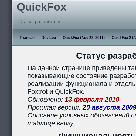
QuickFox
Статус разработки
Главная
Dev Log
QuickFox (Aug 22, 2011)
QuickFox 2 (A
Статус разра
На данной странице приведены та
показывающие состояние разработ
реализации функционала и отдел
Foxtrot и QuickFox.
Обновлено:
13 февраля 2010
Прошлая версия:
20 августа 200
Описание условных обозначений с
таблице внизу
Функциональность