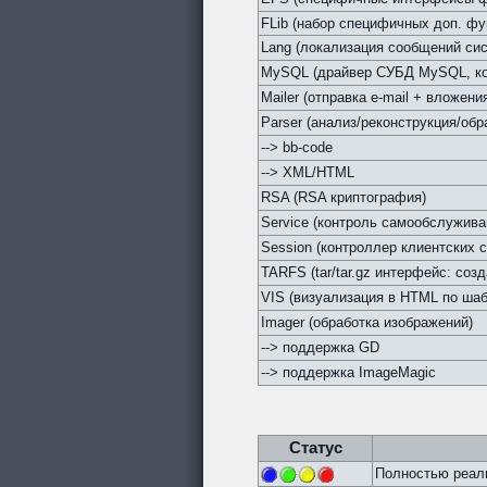
FLib (набор специфичных доп. фу
Lang (локализация сообщений си
MySQL (драйвер СУБД MySQL, кон
Mailer (отправка e-mail + вложен
Parser (анализ/реконструкция/обр
--> bb-code
--> XML/HTML
RSA (RSA криптография)
Service (контроль самообслужив
Session (контроллер клиентских с
TARFS (tar/tar.gz интерфейс: соз
VIS (визуализация в HTML по ша
Imager (обработка изображений)
--> поддержка GD
--> поддержка ImageMagic
Статус
Полностью реали