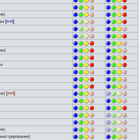
ие)
йки
[>>!]
ин)
ми
ие)
[>>!]
ие)
нистрирование)