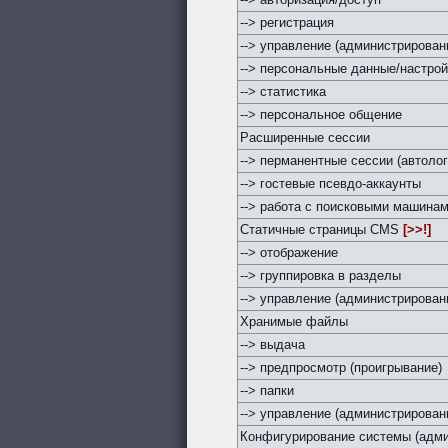
--> регистрация
--> управление (администрирован
--> персональные данные/настро
--> статистика
--> персональное общение
Расширенные сессии
--> перманентные сессии (автолог
--> гостевые псевдо-аккаунты
--> работа с поисковыми машина
Статичные страницы CMS
[>>!]
--> отображение
--> группировка в разделы
--> управление (администрирован
Хранимые файлы
--> выдача
--> предпросмотр (проигрывание)
--> папки
--> управление (администрирован
Конфигурирование системы (адми