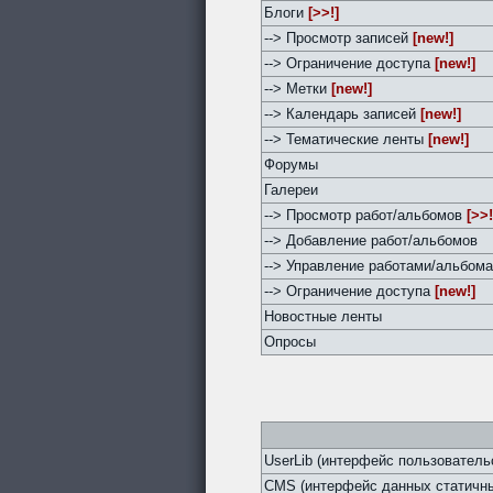
Блоги
[>>!]
--> Просмотр записей
[new!]
--> Ограничение доступа
[new!]
--> Метки
[new!]
--> Календарь записей
[new!]
--> Тематические ленты
[new!]
Форумы
Галереи
--> Просмотр работ/альбомов
[>>!
--> Добавление работ/альбомов
--> Управление работами/альбом
--> Ограничение доступа
[new!]
Новостные ленты
Опросы
UserLib (интерфейс пользователь
CMS (интерфейс данных статичны