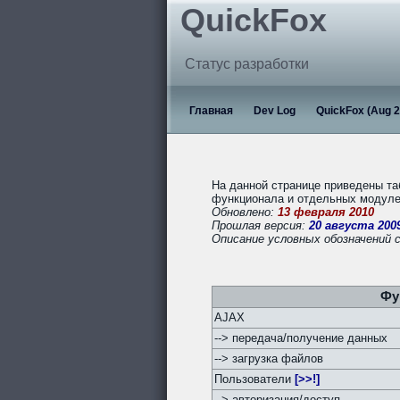
QuickFox
Статус разработки
Главная
Dev Log
QuickFox (Aug 2
На данной странице приведены та
функционала и отдельных модулей
Обновлено:
13 февраля 2010
Прошлая версия:
20 августа 200
Описание условных обозначений 
Фу
AJAX
--> передача/получение данных
--> загрузка файлов
Пользователи
[>>!]
--> авторизация/доступ