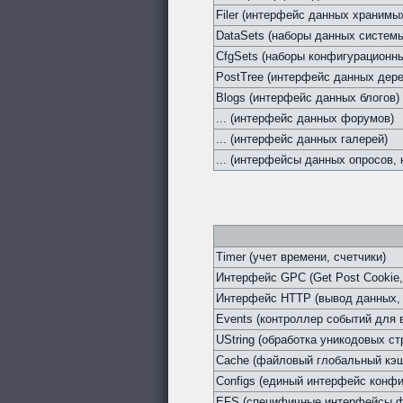
Filer (интерфейс данных хранимы
DataSets (наборы данных систем
CfgSets (наборы конфигурационны
PostTree (интерфейс данных дер
Blogs (интерфейс данных блогов)
... (интерфейс данных форумов)
... (интерфейс данных галерей)
... (интерфейсы данных опросов, н
Timer (учет времени, счетчики)
Интерфейс GPC (Get Post Cookie,
Интерфейс HTTP (вывод данных, 
Events (контроллер событий для
UString (обработка уникодовых ст
Cache (файловый глобальный кэ
Configs (единый интерфейс конфи
EFS (специфичные интерфейсы ф