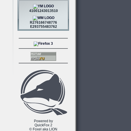
41001243013510
R276166748776
E293755483762
Powered by
QuickFox 2
© Foxel aka LION