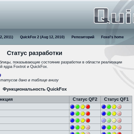
2, 2011)
QuickFox 2 (Aug 12, 2010)
Репозиторий
Foxel's home
Статус разработки
блицы, показывающие состояние разработки в области реализации
 ядра Foxtrot и QuickFox.
9
статусов дано в таблице внизу
Функциональность QuickFox
нкция
Статус QF2
Статус QF1