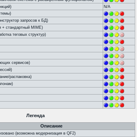
нкций)
N/A
стемы)
структор запросов к БД)
ия + стандартный MIME)
аботка теговых структур)
ающих сервисов)
ессий)
дание/распаковка)
блонам)
Легенда
Описание
зовано (возможна модернизация в QF2)