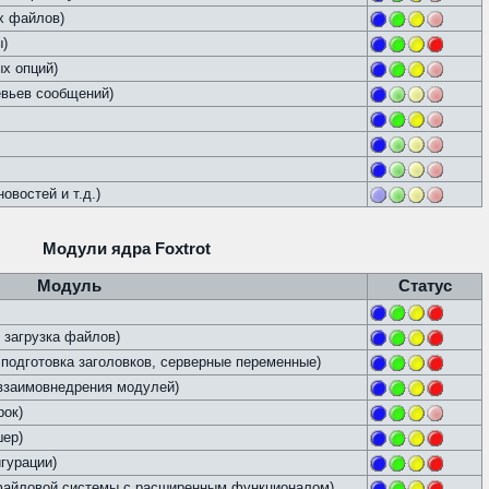
х файлов)
ы)
х опций)
евьев сообщений)
овостей и т.д.)
Модули ядра Foxtrot
Модуль
Статус
 загрузка файлов)
подготовка заголовков, серверные переменные)
 взаимовнедрения модулей)
рок)
шер)
гурации)
айловой системы с расширенным функционалом)