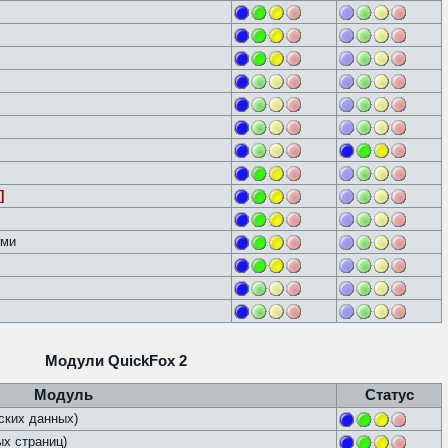
]
ами
Модули QuickFox 2
Модуль
Статус
ских данных)
х страниц)