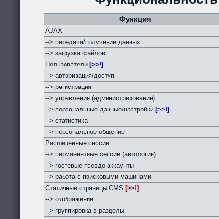
Функция
AJAX
--> передача/получение данных
--> загрузка файлов
Пользователи
[>>!]
--> авторизация/доступ
--> регистрация
--> управление (администрирование)
--> персональные данные/настройки
[>>!]
--> статистика
--> персональное общение
Расширенные сессии
--> перманентные сессии (автологин)
--> гостевые псевдо-аккаунты
--> работа с поисковыми машинами
Статичные страницы CMS
[>>!]
--> отображение
--> группировка в разделы