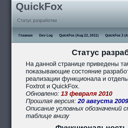
QuickFox
Статус разработки
Главная
Dev Log
QuickFox (Aug 22, 2011)
QuickFox 2 (A
Статус разра
На данной странице приведены та
показывающие состояние разработ
реализации функционала и отдел
Foxtrot и QuickFox.
Обновлено:
13 февраля 2010
Прошлая версия:
20 августа 200
Описание условных обозначений с
таблице внизу
Функциональность