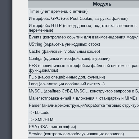
Модуль
Timer (учет времени, счетчики)
Интерфейс GPC (Get Post Cookie, загрузка файлов)
Интерфейс HTTP (вывод данных, подготовка заголовков,
переменные)
Events (контроллер событий для взаимовнедрения модул
UString (обработка уникодовых строк)
Cache (файловый глобальный кэшер)
Configs (единый интерфейс конфигурации)
EFS (специфичные интерфейсы файловой системы с ра
функционалом)
FLib (набор специфичных доп. функций)
Lang (локализация сообщений системы)
MySQL (драйвер СУБД MySQL, конструктор запросов к Б
Mailer (отправка e-mail + вложения + стандартный MIME)
Parser (анализ/реконструкция/обработка теговых структур
--> bb-code
--> XML/HTML
RSA (RSA криптография)
Service (контроль самообслуживающих сервисов)