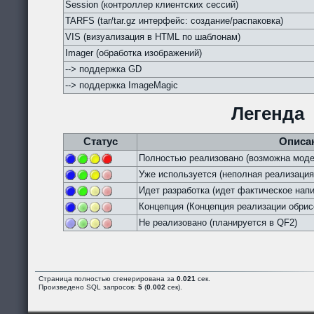
Session (контроллер клиентских сессий)
TARFS (tar/tar.gz интерфейс: создание/распаковка)
VIS (визуализация в HTML по шаблонам)
Imager (обработка изображений)
--> поддержка GD
--> поддержка ImageMagic
Легенда
Статус
Описа
Полностью реализовано (возможна моде
Уже используется (неполная реализация
Идет разработка (идет фактическое напи
Концепция (Концепция реализации обрис
Не реализовано (планируется в QF2)
Страница полностью сгенерирована за
0.021
сек.
Произведено SQL запросов:
5
(
0.002
сек).