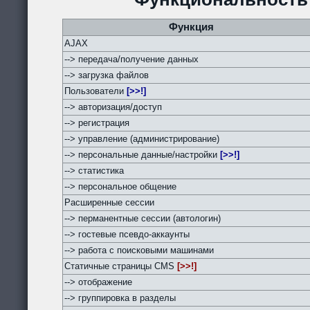
Функция
AJAX
--> передача/получение данных
--> загрузка файлов
Пользователи
[>>!]
--> авторизация/доступ
--> регистрация
--> управление (администрирование)
--> персональные данные/настройки
[>>!]
--> статистика
--> персональное общение
Расширенные сессии
--> перманентные сессии (автологин)
--> гостевые псевдо-аккаунты
--> работа с поисковыми машинами
Статичные страницы CMS
[>>!]
--> отображение
--> группировка в разделы