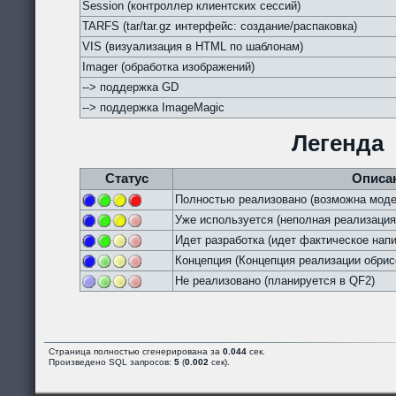
Session (контроллер клиентских сессий)
TARFS (tar/tar.gz интерфейс: создание/распаковка)
VIS (визуализация в HTML по шаблонам)
Imager (обработка изображений)
--> поддержка GD
--> поддержка ImageMagic
Легенда
Статус
Описа
Полностью реализовано (возможна моде
Уже используется (неполная реализация
Идет разработка (идет фактическое напи
Концепция (Концепция реализации обрис
Не реализовано (планируется в QF2)
Страница полностью сгенерирована за
0.044
сек.
Произведено SQL запросов:
5
(
0.002
сек).