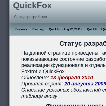
QuickFox
Статус разработки
Главная
Dev Log
QuickFox (Aug 22, 2011)
QuickFox 2 (A
Статус разра
На данной странице приведены та
показывающие состояние разработ
реализации функционала и отдел
Foxtrot и QuickFox.
Обновлено:
13 февраля 2010
Прошлая версия:
20 августа 200
Описание условных обозначений с
таблице внизу
Функциональность