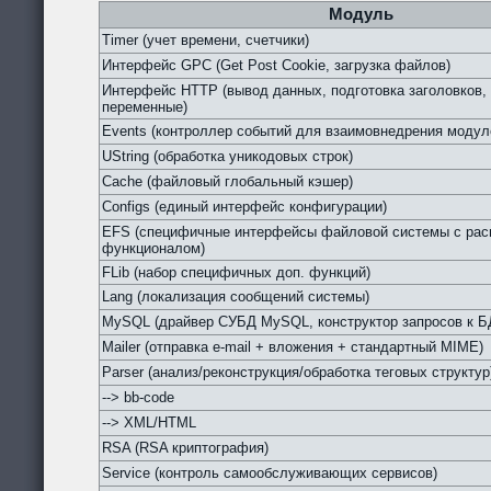
Модуль
Timer (учет времени, счетчики)
Интерфейс GPC (Get Post Cookie, загрузка файлов)
Интерфейс HTTP (вывод данных, подготовка заголовков,
переменные)
Events (контроллер событий для взаимовнедрения модул
UString (обработка уникодовых строк)
Cache (файловый глобальный кэшер)
Configs (единый интерфейс конфигурации)
EFS (специфичные интерфейсы файловой системы с ра
функционалом)
FLib (набор специфичных доп. функций)
Lang (локализация сообщений системы)
MySQL (драйвер СУБД MySQL, конструктор запросов к Б
Mailer (отправка e-mail + вложения + стандартный MIME)
Parser (анализ/реконструкция/обработка теговых структур
--> bb-code
--> XML/HTML
RSA (RSA криптография)
Service (контроль самообслуживающих сервисов)