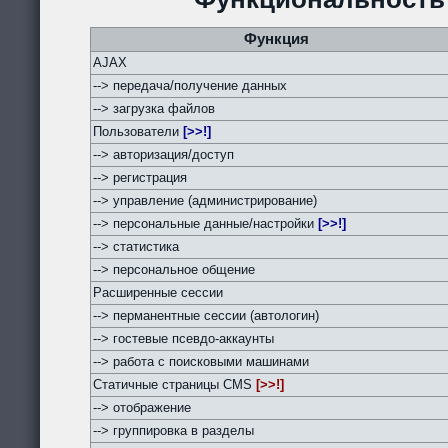
Функция
AJAX
--> передача/получение данных
--> загрузка файлов
Пользователи
[>>!]
--> авторизация/доступ
--> регистрация
--> управление (администрирование)
--> персональные данные/настройки
[>>!]
--> статистика
--> персональное общение
Расширенные сессии
--> перманентные сессии (автологин)
--> гостевые псевдо-аккаунты
--> работа с поисковыми машинами
Статичные страницы CMS
[>>!]
--> отображение
--> группировка в разделы