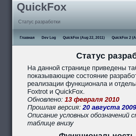
QuickFox
Статус разработки
Главная
Dev Log
QuickFox (Aug 22, 2011)
QuickFox 2 (A
Статус разра
На данной странице приведены та
показывающие состояние разработ
реализации функционала и отдел
Foxtrot и QuickFox.
Обновлено:
13 февраля 2010
Прошлая версия:
20 августа 200
Описание условных обозначений с
таблице внизу
Функциональность