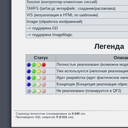
Session (контроллер клиентских сессий)
TARFS (tar/tar.gz интерфейс: создание/распаковка)
VIS (визуализация в HTML по шаблонам)
Imager (обработка изображений)
--> поддержка GD
--> поддержка ImageMagic
Легенда
Статус
Описа
Полностью реализовано (возможна моде
Уже используется (неполная реализация
Идет разработка (идет фактическое напи
Концепция (Концепция реализации обрис
Не реализовано (планируется в QF2)
Страница полностью сгенерирована за
0.045
сек.
Произведено SQL запросов:
5
(
0.011
сек).