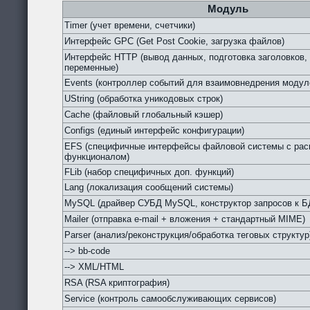
Модуль
Timer (учет времени, счетчики)
Интерфейс GPC (Get Post Cookie, загрузка файлов)
Интерфейс HTTP (вывод данных, подготовка заголовков,
переменные)
Events (контроллер событий для взаимовнедрения модул
UString (обработка уникодовых строк)
Cache (файловый глобальный кэшер)
Configs (единый интерфейс конфигурации)
EFS (специфичные интерфейсы файловой системы с ра
функционалом)
FLib (набор специфичных доп. функций)
Lang (локализация сообщений системы)
MySQL (драйвер СУБД MySQL, конструктор запросов к Б
Mailer (отправка e-mail + вложения + стандартный MIME)
Parser (анализ/реконструкция/обработка теговых структур
--> bb-code
--> XML/HTML
RSA (RSA криптография)
Service (контроль самообслуживающих сервисов)