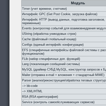
Модуль
Timer (учет времени, счетчики)
Интерфейс GPC (Get Post Cookie, загрузка файлов)
Интерфейс HTTP (вывод данных, подготовка заголовков,
переменные)
Events (контроллер событий для взаимовнедрения модул
UString (обработка уникодовых строк)
Cache (файловый глобальный кэшер)
Configs (единый интерфейс конфигурации)
EFS (специфичные интерфейсы файловой системы с ра
функционалом)
FLib (набор специфичных доп. функций)
Lang (локализация сообщений системы)
MySQL (драйвер СУБД MySQL, конструктор запросов к Б
Mailer (отправка e-mail + вложения + стандартный MIME)
Parser (анализ/реконструкция/обработка теговых структур
--> bb-code
--> XML/HTML
RSA (RSA криптография)
Service (контроль самообслуживающих сервисов)