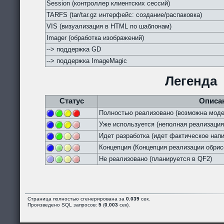
Session (контроллер клиентских сессий)
TARFS (tar/tar.gz интерфейс: создание/распаковка)
VIS (визуализация в HTML по шаблонам)
Imager (обработка изображений)
--> поддержка GD
--> поддержка ImageMagic
Легенда
Статус
Описа
Полностью реализовано (возможна моде
Уже используется (неполная реализация
Идет разработка (идет фактическое напи
Концепция (Концепция реализации обрис
Не реализовано (планируется в QF2)
Страница полностью сгенерирована за
0.039
сек.
Произведено SQL запросов:
5
(
0.003
сек).