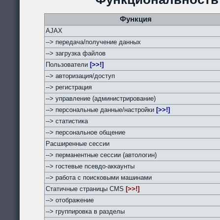
Функция
AJAX
--> передача/получение данных
--> загрузка файлов
Пользователи
[>>!]
--> авторизация/доступ
--> регистрация
--> управление (администрирование)
--> персональные данные/настройки
[>>!]
--> статистика
--> персональное общение
Расширенные сессии
--> перманентные сессии (автологин)
--> гостевые псевдо-аккаунты
--> работа с поисковыми машинами
Статичные страницы CMS
[>>!]
--> отображение
--> группировка в разделы