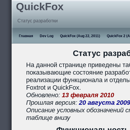
QuickFox
Статус разработки
Главная
Dev Log
QuickFox (Aug 22, 2011)
QuickFox 2 (A
Статус разра
На данной странице приведены та
показывающие состояние разработ
реализации функционала и отдел
Foxtrot и QuickFox.
Обновлено:
13 февраля 2010
Прошлая версия:
20 августа 200
Описание условных обозначений с
таблице внизу
Функциональность